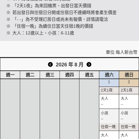
※
「2天1夜」為來回機票、出發日當天價錢
※
若出發日與住宿日分開或住宿日不連續時將會產生價差
※
「- -」為不受理訂房日或尚未有報價，詳情請電洽
創造旅遊
※
「住宿一晚」為續住日當天住宿1晚的價錢
※
大人：12歲以上、小孩：6-11歲
單位:每人新台幣
2026 年 8 月
週一
週二
週三
週四
週五
週六
週日
1
2
--
--
--
--