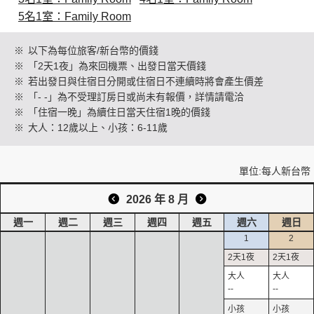
5名1室：Family Room
創造旅遊
※
以下為每位旅客/新台幣的價錢
※
「2天1夜」為來回機票、出發日當天價錢
※
若出發日與住宿日分開或住宿日不連續時將會產生價差
※
「- -」為不受理訂房日或尚未有報價，詳情請電洽
※
「住宿一晚」為續住日當天住宿1晚的價錢
※
大人：12歲以上、小孩：6-11歲
單位:每人新台幣
2026 年 8 月
週一
週二
週三
週四
週五
週六
週日
1
2
--
--