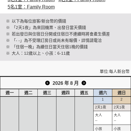
5名1室：Family Room
創造旅遊
※
以下為每位旅客/新台幣的價錢
※
「2天1夜」為來回機票、出發日當天價錢
※
若出發日與住宿日分開或住宿日不連續時將會產生價差
※
「- -」為不受理訂房日或尚未有報價，詳情請電洽
※
「住宿一晚」為續住日當天住宿1晚的價錢
※
大人：12歲以上、小孩：6-11歲
單位:每人新台幣
2026 年 8 月
週一
週二
週三
週四
週五
週六
週日
1
2
--
--