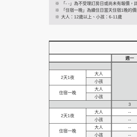
※
「- -」為不受理訂房日或尚未有報價，
※
「住宿一晚」為續住日當天住宿1晚的價
※
大人：12歲以上、小孩：6-11歲
創造旅遊
週一
大人
2天1夜
小孩
大人
住宿一晚
小孩
3
大人
--
2天1夜
小孩
--
大人
--
住宿一晚
小孩
--