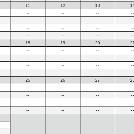
11
12
13
1
--
--
--
--
--
--
--
--
--
--
--
--
--
--
--
--
18
19
20
2
--
--
--
--
--
--
--
--
--
--
--
--
--
--
--
--
25
26
27
2
--
--
--
--
--
--
--
--
--
--
--
--
--
--
--
--