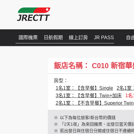
國際機票
日航假期
線上訂房
JR PASS
自
飯店名稱： C010 新宿華盛頓(
房型：
1名1室：【含早餐】Single
2名1室
3名1室：【含早餐】Twin+加床
1名
2名1室：【不含早餐】Superior Twin
※
以下為每位旅客/新台幣的價錢
※
「2天1夜」為來回機票、出發日當天價
※
若出發日與住宿日分開或住宿日不連續