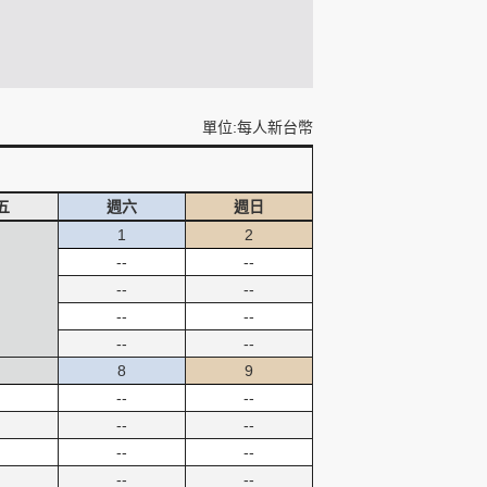
單位:每人新台幣
五
週六
週日
1
2
--
--
--
--
--
--
--
--
8
9
--
--
--
--
--
--
--
--