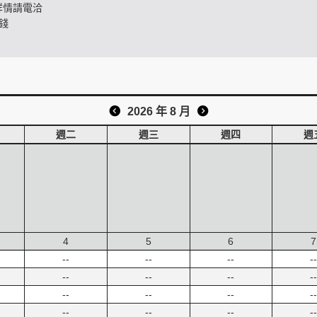
詳情請電洽
錢
2026 年 8 月
週二
週三
週四
週
4
5
6
7
--
--
--
--
--
--
--
--
--
--
--
--
--
--
--
--