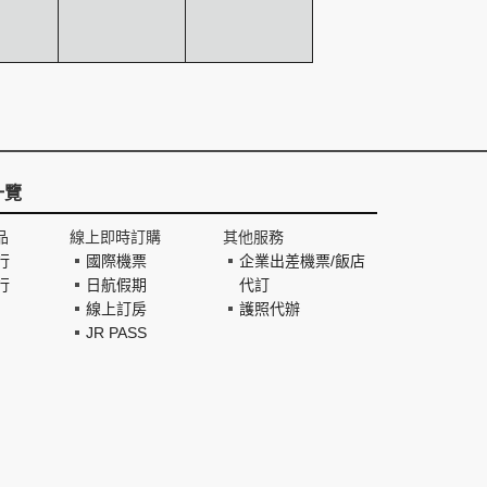
一覽
品
線上即時訂購
其他服務
行
國際機票
企業出差機票/飯店
行
日航假期
代訂
線上訂房
護照代辦
JR PASS