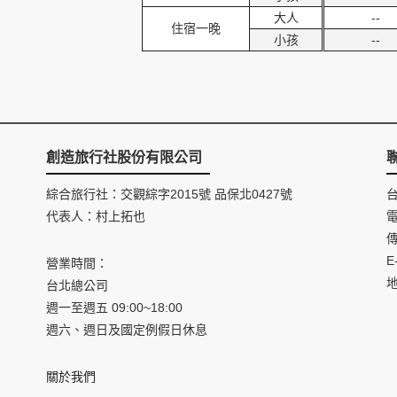
大人
--
住宿一晚
小孩
--
創造旅行社股份有限公司
綜合旅行社：交觀綜字2015號 品保北0427號
代表人：村上拓也
電
傳
E
營業時間：
台北總公司
週一至週五 09:00~18:00
週六、週日及國定例假日休息
關於我們