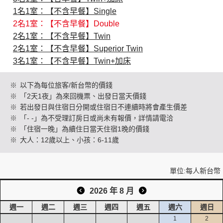
1名1室：【不含早餐】Single
2名1室：【不含早餐】Double
創造旅遊
2名1室：【不含早餐】Twin
2名1室：【不含早餐】Superior Twin
3名1室：【不含早餐】Twin+加床
※
以下為每位旅客/新台幣的價錢
※
「2天1夜」為來回機票、出發日當天價錢
※
若出發日與住宿日分開或住宿日不連續時將會產生價差
※
「- -」為不受理訂房日或尚未有報價，詳情請電洽
※
「住宿一晚」為續住日當天住宿1晚的價錢
※
大人：12歲以上、小孩：6-11歲
單位:每人新台幣
2026 年 8 月
週一
週二
週三
週四
週五
週六
週日
1
2