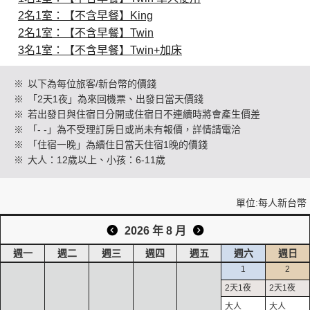
2名1室：【不含早餐】King
2名1室：【不含早餐】Twin
創造旅遊
3名1室：【不含早餐】Twin+加床
※
以下為每位旅客/新台幣的價錢
※
「2天1夜」為來回機票、出發日當天價錢
※
若出發日與住宿日分開或住宿日不連續時將會產生價差
※
「- -」為不受理訂房日或尚未有報價，詳情請電洽
※
「住宿一晚」為續住日當天住宿1晚的價錢
※
大人：12歲以上、小孩：6-11歲
單位:每人新台幣
2026 年 8 月
週一
週二
週三
週四
週五
週六
週日
1
2