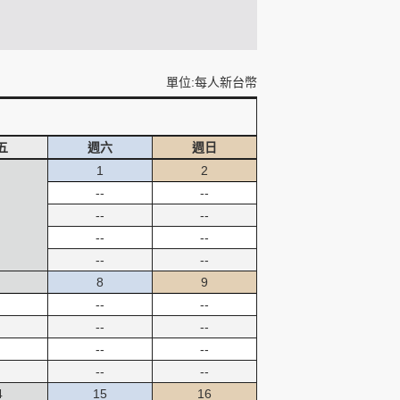
單位:每人新台幣
五
週六
週日
1
2
--
--
--
--
--
--
--
--
8
9
--
--
--
--
--
--
--
--
4
15
16