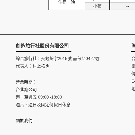
住宿一晚
小孩
--
創造旅行社股份有限公司
綜合旅行社：交觀綜字2015號 品保北0427號
代表人：村上拓也
電
傳
E
營業時間：
台北總公司
週一至週五 09:00~18:00
週六、週日及國定例假日休息
關於我們