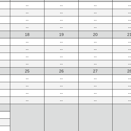
--
--
--
--
--
--
--
--
--
--
--
--
--
--
--
--
18
19
20
2
--
--
--
--
--
--
--
--
--
--
--
--
--
--
--
--
25
26
27
2
--
--
--
--
--
--
--
--
--
--
--
--
--
--
--
--