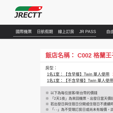
國際機票
日航假期
線上訂房
JR PASS
自
飯店名稱： C002 格蘭王子新高
房型：
1名1室：【含早餐】Twin 單人使用
1名1室：【不含早餐】Twin 單人使
※
以下為每位旅客/新台幣的價錢
※
「2天1夜」為來回機票、出發日當天價
※
若出發日與住宿日分開或住宿日不連續
※
「- -」為不受理訂房日或尚未有報價，