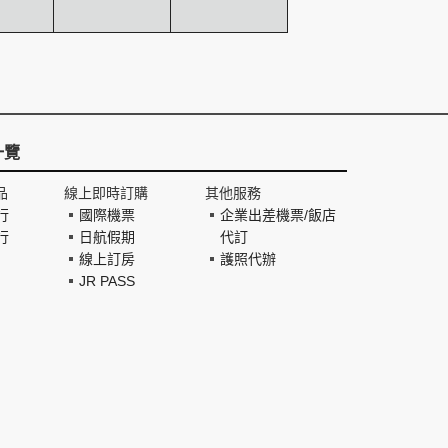
一覽
品
線上即時訂購
其他服務
行
國際機票
企業出差機票/飯店
行
日航假期
代訂
線上訂房
護照代辦
JR PASS