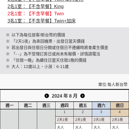
2名1室：【不含早餐】King
2名1室：【不含早餐】Twin
創造旅遊
3名1室：【不含早餐】Twin+加床
※
以下為每位旅客/新台幣的價錢
※
「2天1夜」為來回機票、出發日當天價錢
※
若出發日與住宿日分開或住宿日不連續時將會產生價差
※
「- -」為不受理訂房日或尚未有報價，詳情請電洽
※
「住宿一晚」為續住日當天住宿1晚的價錢
※
大人：12歲以上、小孩：6-11歲
單位:每人新台幣
2024 年 8 月
週一
週二
週三
週四
週五
週六
週日
1
2
3
4