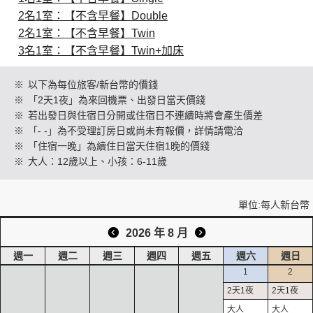
2名1室：【不含早餐】Double
2名1室：【不含早餐】Twin
創造旅遊
3名1室：【不含早餐】Twin+加床
※
以下為每位旅客/新台幣的價錢
※
「2天1夜」為來回機票、出發日當天價錢
※
若出發日與住宿日分開或住宿日不連續時將會產生價差
※
「- -」為不受理訂房日或尚未有報價，詳情請電洽
※
「住宿一晚」為續住日當天住宿1晚的價錢
※
大人：12歲以上、小孩：6-11歲
單位:每人新台幣
2026 年 8 月
週一
週二
週三
週四
週五
週六
週日
1
2