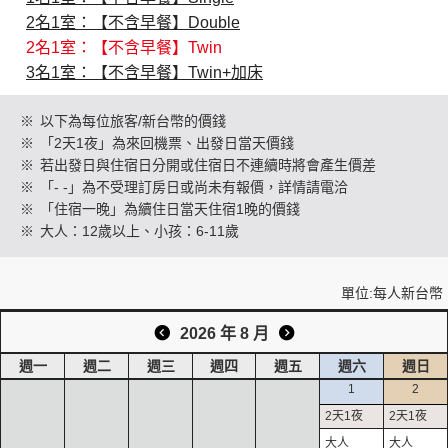
2名1室：【不含早餐】Double
2名1室：【不含早餐】Twin
創造旅遊
3名1室：【不含早餐】Twin+加床
※
以下為每位旅客/新台幣的價錢
※
「2天1夜」為來回機票、出發日當天價錢
※
若出發日與住宿日分開或住宿日不連續時將會產生價差
※
「- -」為不受理訂房日或尚未有報價，詳情請電洽
※
「住宿一晚」為續住日當天住宿1晚的價錢
※
大人：12歲以上、小孩：6-11歲
單位:每人新台幣
2026 年 8 月
週一
週二
週三
週四
週五
週六
週日
1
2