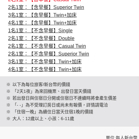
2名1室：【含早餐】Superior Twin
3名1室：【含早餐】Twin+加床
創造旅遊
4名1室：【含早餐】Twin+加床
1名1室：【不含早餐】Single
2名1室：【不含早餐】Double
2名1室：【不含早餐】Casual Twin
2名1室：【不含早餐】Superior Twin
3名1室：【不含早餐】Twin+加床
4名1室：【不含早餐】Twin+加床
※
以下為每位旅客/新台幣的價錢
※
「2天1夜」為來回機票、出發日當天價錢
※
若出發日與住宿日分開或住宿日不連續時將會產生價差
※
「- -」為不受理訂房日或尚未有報價，詳情請電洽
※
「住宿一晚」為續住日當天住宿1晚的價錢
※
大人：12歲以上、小孩：6-11歲
單位:每人新台幣