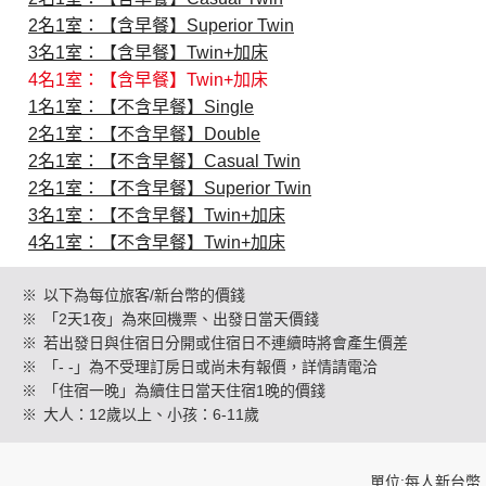
2名1室：【含早餐】Superior Twin
3名1室：【含早餐】Twin+加床
創造旅遊
4名1室：【含早餐】Twin+加床
1名1室：【不含早餐】Single
2名1室：【不含早餐】Double
2名1室：【不含早餐】Casual Twin
2名1室：【不含早餐】Superior Twin
3名1室：【不含早餐】Twin+加床
4名1室：【不含早餐】Twin+加床
※
以下為每位旅客/新台幣的價錢
※
「2天1夜」為來回機票、出發日當天價錢
※
若出發日與住宿日分開或住宿日不連續時將會產生價差
※
「- -」為不受理訂房日或尚未有報價，詳情請電洽
※
「住宿一晚」為續住日當天住宿1晚的價錢
※
大人：12歲以上、小孩：6-11歲
單位:每人新台幣