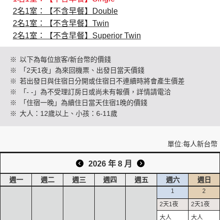
2名1室：【不含早餐】Double
2名1室：【不含早餐】Twin
創造旅遊
2名1室：【不含早餐】Superior Twin
※
以下為每位旅客/新台幣的價錢
※
「2天1夜」為來回機票、出發日當天價錢
※
若出發日與住宿日分開或住宿日不連續時將會產生價差
※
「- -」為不受理訂房日或尚未有報價，詳情請電洽
※
「住宿一晚」為續住日當天住宿1晚的價錢
※
大人：12歲以上、小孩：6-11歲
單位:每人新台幣
2026 年 8 月
週一
週二
週三
週四
週五
週六
週日
1
2