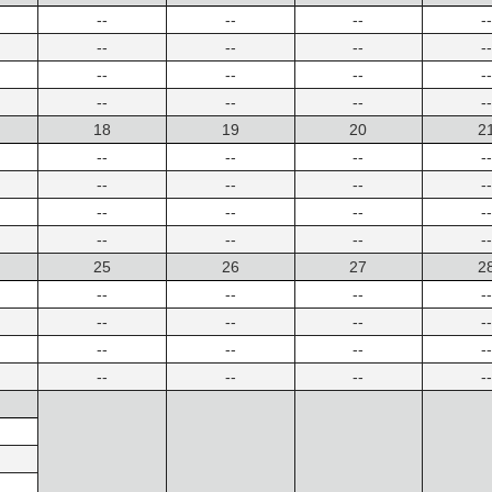
--
--
--
--
--
--
--
--
--
--
--
--
--
--
--
--
18
19
20
2
--
--
--
--
--
--
--
--
--
--
--
--
--
--
--
--
25
26
27
2
--
--
--
--
--
--
--
--
--
--
--
--
--
--
--
--