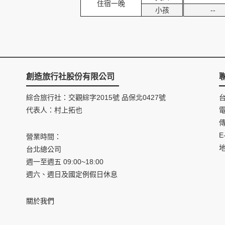
住宿一晚
小孩
--
創造旅行社股份有限公司
綜合旅行社：交觀綜字2015號 品保北0427號
代表人：村上拓也
電
傳
E
營業時間：
台北總公司
週一至週五 09:00~18:00
週六、週日及國定例假日休息
關於我們