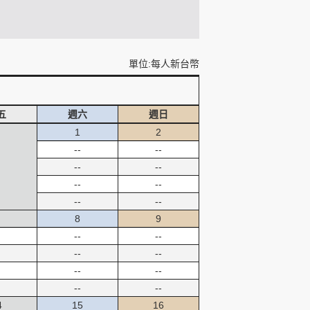
單位:每人新台幣
五
週六
週日
1
2
--
--
--
--
--
--
--
--
8
9
--
--
--
--
--
--
--
--
4
15
16