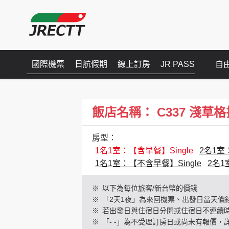
國際機票
日航假期
線上訂房
JR PASS
自
飯店名稱： C337 淺草格拉斯麗
房型：
1名1室：【含早餐】Single
2名1室
1名1室：【不含早餐】Single
2名1
※
以下為每位旅客/新台幣的價錢
※
「2天1夜」為來回機票、出發日當天價
※
若出發日與住宿日分開或住宿日不連續
※
「- -」為不受理訂房日或尚未有報價，