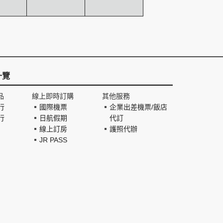
一覽
品
線上即時訂購
其他服務
行
國際機票
企業出差機票/飯店
行
日航假期
代訂
線上訂房
護照代辦
JR PASS