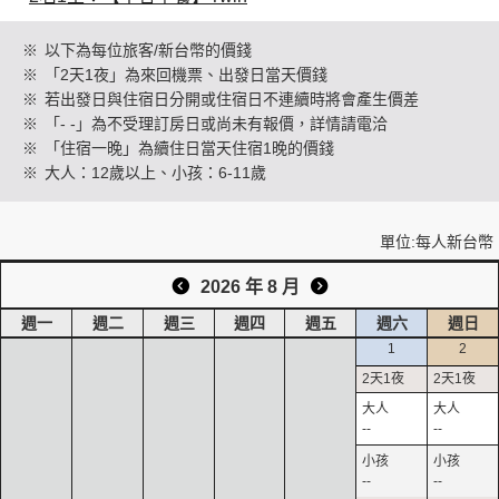
※
以下為每位旅客/新台幣的價錢
※
「2天1夜」為來回機票、出發日當天價錢
創造旅遊
※
若出發日與住宿日分開或住宿日不連續時將會產生價差
※
「- -」為不受理訂房日或尚未有報價，詳情請電洽
※
「住宿一晚」為續住日當天住宿1晚的價錢
※
大人：12歲以上、小孩：6-11歲
單位:每人新台幣
2026 年 8 月
週一
週二
週三
週四
週五
週六
週日
1
2
--
--
--
--