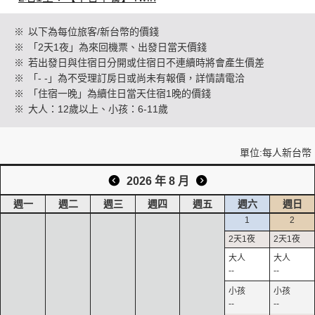
※
以下為每位旅客/新台幣的價錢
※
「2天1夜」為來回機票、出發日當天價錢
創造旅遊
※
若出發日與住宿日分開或住宿日不連續時將會產生價差
※
「- -」為不受理訂房日或尚未有報價，詳情請電洽
※
「住宿一晚」為續住日當天住宿1晚的價錢
※
大人：12歲以上、小孩：6-11歲
單位:每人新台幣
2026 年 8 月
週一
週二
週三
週四
週五
週六
週日
1
2
--
--
--
--