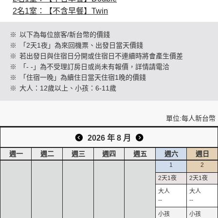
2名1室：【不含早餐】Twin
創造旅遊
※
以下為每位旅客/新台幣的價錢
※
「2天1夜」為來回機票、出發日當天價錢
※
若出發日與住宿日分開或住宿日不連續時將會產生價差
※
「- -」為不受理訂房日或尚未有報價，詳情請電洽
※
「住宿一晚」為續住日當天住宿1晚的價錢
※
大人：12歲以上、小孩：6-11歲
單位:每人新台幣
2026 年 8 月
週一
週二
週三
週四
週五
週六
週日
1
2
--
--