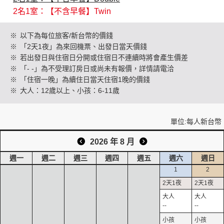
2名1室：【不含早餐】Twin
創造旅遊
※
以下為每位旅客/新台幣的價錢
※
「2天1夜」為來回機票、出發日當天價錢
※
若出發日與住宿日分開或住宿日不連續時將會產生價差
※
「- -」為不受理訂房日或尚未有報價，詳情請電洽
※
「住宿一晚」為續住日當天住宿1晚的價錢
※
大人：12歲以上、小孩：6-11歲
單位:每人新台幣
2026 年 8 月
週一
週二
週三
週四
週五
週六
週日
1
2
--
--