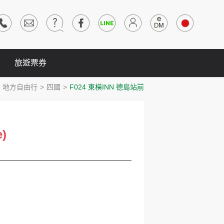
旅遊票券
地方自由行
四國
F024 東橫INN 德島站前
e)