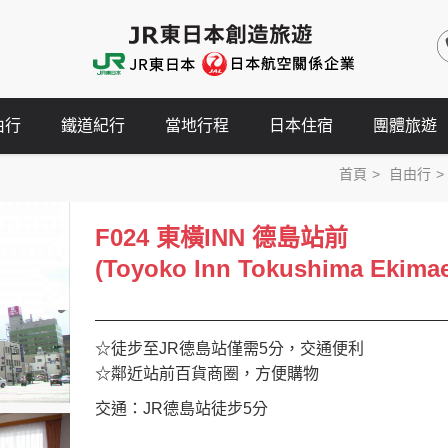
由行
鐵道紀行
當地行程
日本住宿
團體旅遊
首頁
自由行
F024 東橫INN 德島站前
(Toyoko Inn Tokushima Ekima
☆徒步至JR德島站僅需5分，交通便利
☆鄰近站前百貨商圈，方便購物
交通：JR德島站徒步5分