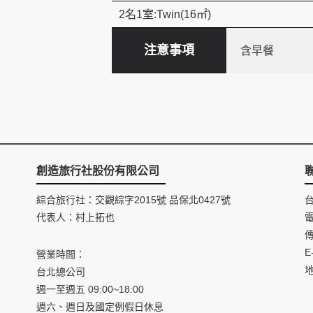
2名1室:Twin(16㎡)
注意事項
含早餐
創造旅行社股份有限公司
綜合旅行社：交觀綜字2015號 品保北0427號
代表人：村上拓也
電
傳
E
營業時間：
台北總公司
週一至週五 09:00~18:00
週六、週日及國定例假日休息