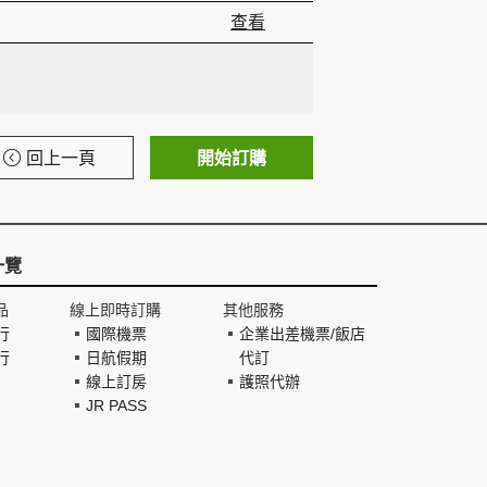
查看
回上一頁
開始訂購
一覽
品
線上即時訂購
其他服務
行
國際機票
企業出差機票/飯店
行
日航假期
代訂
線上訂房
護照代辦
JR PASS