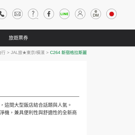
旅遊票券
由行
JAL旅★東京/橫濱
C264 新宿格拉斯麗
，這間大型飯店結合話題與人氣。
淨機，兼具便利性與舒適性的全新商