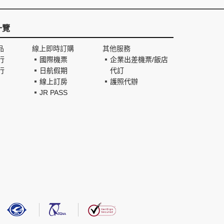
一覽
品
線上即時訂購
其他服務
行
國際機票
企業出差機票/飯店
行
日航假期
代訂
線上訂房
護照代辦
JR PASS