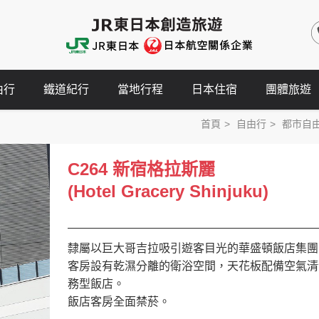
由行
鐵道紀行
當地行程
日本住宿
團體旅遊
首頁
自由行
都市自
C264 新宿格拉斯麗
(Hotel Gracery Shinjuku)
隸屬以巨大哥吉拉吸引遊客目光的華盛頓飯店集團
客房設有乾濕分離的衛浴空間，天花板配備空氣清
務型飯店。
飯店客房全面禁菸。