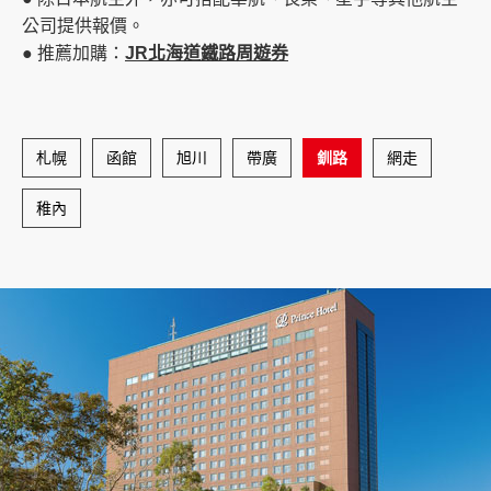
公司提供報價。
● 推薦加購：
JR北海道鐵路周遊券
札幌
函館
旭川
帶廣
釧路
網走
稚內