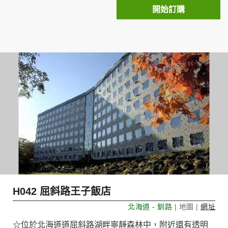
開始訂購
H042 屈斜路王子飯店
北海道 - 釧路
| 地圖 |
網址
☆位於北海道道屈斜路湖畔寧靜森林中，附近還有透明