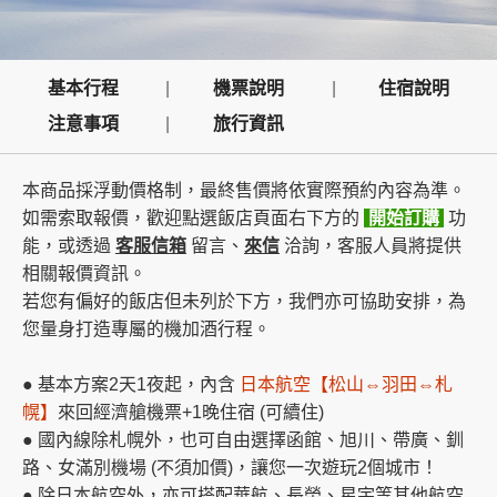
創造旅遊
基本行程
機票說明
住宿說明
注意事項
旅行資訊
本商品採浮動價格制，最終售價將依實際預約內容為準。
如需索取報價，歡迎點選飯店頁面右下方的
開始訂購
功
能，或透過
客服信箱
留言、
來信
洽詢，客服人員將提供
相關報價資訊。
若您有偏好的飯店但未列於下方，我們亦可協助安排，為
您量身打造專屬的機加酒行程。
● 基本方案2天1夜起，內含
日本航空【松山⇔羽田⇔札
幌】
來回經濟艙機票+1晚住宿 (可續住)
● 國內線除札幌外，也可自由選擇函館、旭川、帶廣、釧
路、女滿別機場 (不須加價)，讓您一次遊玩2個城市！
● 除日本航空外，亦可搭配華航、長榮、星宇等其他航空