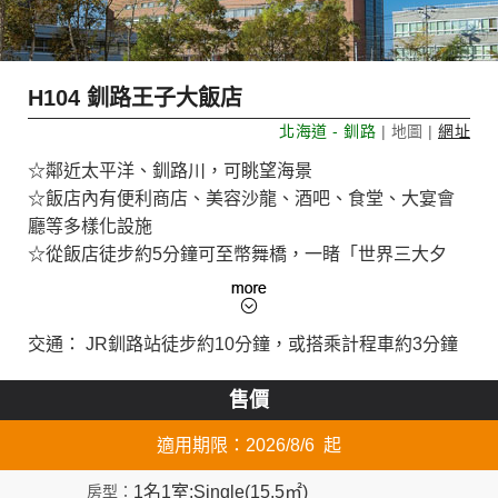
H104 釧路王子大飯店
北海道 - 釧路
| 地圖 |
網址
☆鄰近太平洋、釧路川，可眺望海景
☆飯店內有便利商店、美容沙龍、酒吧、食堂、大宴會
廳等多樣化設施
☆從飯店徒步約5分鐘可至幣舞橋，一睹「世界三大夕
陽」之一的釧路夕陽
交通： JR釧路站徒步約10分鐘，或搭乘計程車約3分鐘
售價
適用期限：2026/8/6 起
1名1室:Single(15.5㎡)