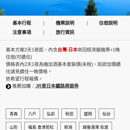
創造旅遊
基本行程
機票說明
住宿說明
注意事項
旅行資訊
基本方案2天1夜起，內含
台灣-日本
來回經濟艙機票+1晚
住宿(可續住)
價格表內2天1夜為機加酒基本套裝價(未稅)，如欲加價續
住請見續住一晚價格。
依希望行程報價。
推薦加購：
JR東日本鐵路周遊券
青森
八戶
弘前
秋田
盛岡
仙台
山形
福島.會津若松
新潟
越後湯澤.佐渡