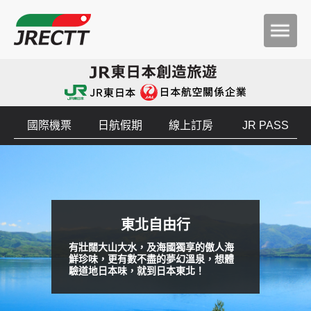
國際機票
日航假期
線上訂房
JR PASS
東北自由行
有壯闊大山大水，及海國獨享的傲人海
鮮珍味，更有數不盡的夢幻溫泉，想體
驗道地日本味，就到日本東北！