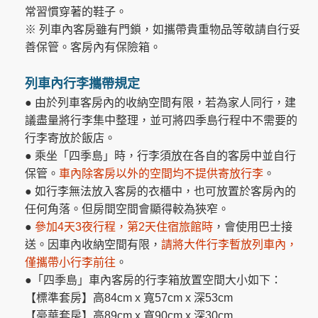
常習慣穿著的鞋子。
※ 列車內客房雖有門鎖，如攜帶貴重物品等敬請自行妥
善保管。客房內有保險箱。
列車內行李攜帶規定
● 由於列車客房內的收納空間有限，若為家人同行，建
議盡量將行李集中整理，並可將四季島行程中不需要的
行李寄放於飯店。
● 乘坐「四季島」時，行李須放在各自的客房中並自行
保管。
車內除客房以外的空間均不提供寄放行李
。
● 如行李無法放入客房的衣櫃中，也可放置於客房內的
任何角落。但房間空間會顯得較為狹窄。
●
參加4天3夜行程，第2天住宿旅館時
，會使用巴士接
送。因車內收納空間有限，
請將大件行李暫放列車內，
僅攜帶小行李前往
。
●「四季島」車內客房的行李箱放置空間大小如下：
【標準套房】高84cm x 寬57cm x 深53cm
【豪華套房】高89cm x 寬90cm x 深30cm