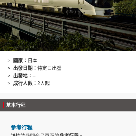
創造旅遊
國家：
日本
出發日期：
特定日出發
出發地：
--
成行人數：
2人起
基本行程
參考行程
詳情請參閱商品頁面的
參考行程
。