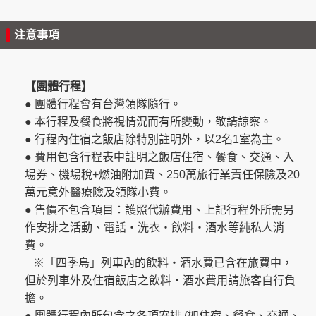
注意事項
【團體行程】
● 團體行程會有台灣領隊隨行。
● 本行程及餐食將視情況而有所變動，敬請諒察。
● 行程內住宿之飯店除特別註明外，以2名1室為主。
● 費用包含行程表中註明之飯店住宿、餐食、交通、入
場券、機場稅+燃油附加費、250萬旅行業責任保險及20
萬元意外醫療險及領隊小費。
● 售價不包含項目：護照代辦費用、上記行程外所需另
作安排之活動、電話・洗衣・飲料・酒水等純私人消
費。
※「四季島」列車內的飲料・酒水費已含在旅費中，
但於列車外及住宿飯店之飲料・酒水費用請旅客自行負
擔。
● 團體行程內所包含之各項安排 (如住宿、餐食、交通、