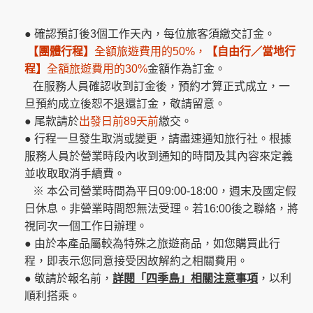
● 確認預訂後3個工作天內，每位旅客須繳交訂金。
【團體行程】
全額旅遊費用的50%，
【自由行／當地行
程】
全額旅遊費用的30%
金額作為訂金。
在服務人員確認收到訂金後，預約才算正式成立，一
旦預約成立後恕不退還訂金，敬請留意。
● 尾款請於
出發日前89天前
繳交。
● 行程一旦發生取消或變更，請盡速通知旅行社。根據
服務人員於營業時段內收到通知的時間及其內容來定義
並收取取消手續費。
※ 本公司營業時間為平日09:00-18:00，週末及國定假
日休息。非營業時間恕無法受理。若16:00後之聯絡，將
視同次一個工作日辦理。
● 由於本產品屬較為特殊之旅遊商品，如您購買此行
程，即表示您同意接受因故解約之相關費用。
● 敬請於報名前，
詳閱「四季島」相關注意事項
，以利
順利搭乘。