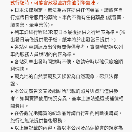
式行駛時，可能會散發些許柴油引擎氣味
。
● 日本法律規定，無法為乘客提供任何藥品。請旅客自
行攜帶日常服用的藥物。車內不備有任何藥品 (感冒藥、
腸胃藥、暈車藥等)。
● 列車詳細行程以JR東日本最後提供之行程表為準。(※
出發日前僅提供電子檔，紙本將於出發當日提供。)
● 各站列車到達及出發時間僅供參考，實際時間請以列
車內服務人員說明的內容為準。
● 各站列車出發時間逾時不候，敬請守時以確保旅途順
利愉快。
● 觀光地的自然景觀及天候皆為自然現象，恕無法保
證。
● 本公司廣告文宣及網站所記載的照片與資訊僅供參
考。如與實際使用情況有異，基本上無法退還或補償相
關費用。
● 在各觀光地購買的紀念品等請自行斟酌判斷後購買，
旅行社無法提供售後服務。
● 以上無記載的內容，將以本公司及品保協會的規定為