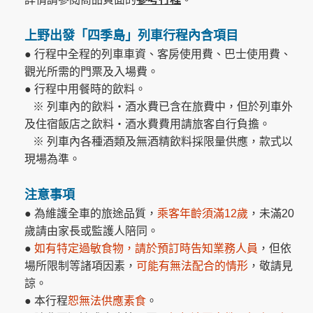
上野出發「四季島」列車行程內含項目
● 行程中全程的列車車資、客房使用費、巴士使用費、
觀光所需的門票及入場費。
● 行程中用餐時的飲料。
※ 列車內的飲料・酒水費已含在旅費中，但於列車外
及住宿飯店之飲料・酒水費費用請旅客自行負擔。
※ 列車內各種酒類及無酒精飲料採限量供應，款式以
現場為準。
注意事項
● 為維護全車的旅途品質，
乘客年齡須滿12歲
，未滿20
歲請由家長或監護人陪同。
●
如有特定過敏食物，請於預訂時告知業務人員
，但依
場所限制等諸項因素，
可能有無法配合的情形
，敬請見
諒。
● 本行程
恕
無法供應素食
。