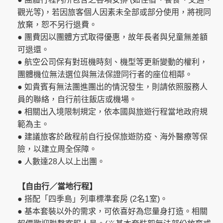
觀光等)，若因旅客個人因素未全部或部分使用，將視同
放棄，恕不另行退費。
● 團費因以團體方式取得優惠，故年長者與兒童無差額
可退還。
● 航空公司保有對班機時刻、機型等更新變動的權利，
團體機位無法選位與無法保證同行者的座位相鄰。
● 如貴賓有無法團進團出的情況發生，則請依照服務人
員的聯絡，自行前往飯店或機場。
● 相關出入境限制規定，依本國與旅遊行程當地政府規
範為主。
● 建議旅客於啟程前自行投保旅遊防疫、海外醫療等保
險，以建立周全保障。
● 人數達28人以上出團。
【自由行
／當地行程
】
● 搭配「四季島」列車標準套房 (2名1室)。
● 基本套裝以外的需求，可依喜好為您量身打造。相關