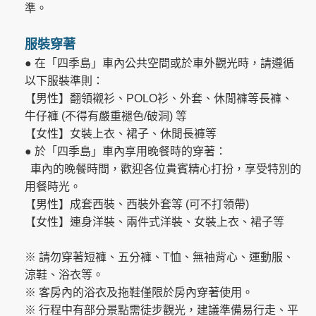
準。
服裝穿著
● 在「四季島」車內公共空間或於車外觀光時，請遵循
以下服裝準則：
【男性】翻領襯衫、POLO衫、外套、休閒褲等長褲、
牛仔褲 (不得有嚴重褪色/破洞) 等
【女性】女裝上衣、裙子、休閒長褲等
● 於「四季島」車內享用晚餐時的穿著：
車內的晚餐時間，歡迎各位貴賓精心打扮，享受特別的
用餐時光。
【男性】成套西裝、西裝外套等 (可不打領帶)
【女性】連身洋裝、兩件式洋裝、女裝上衣、裙子等
※ 請勿穿著短褲、五分褲、T恤、無袖背心、運動服、
涼鞋、浴衣等。
※ 客房內的浴衣及拖鞋僅限於房內穿著使用。
※ 行程中有部分景點需徒步觀光，建議準備易行走、平