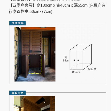
【四季島套房】高180cm x 寬48cm x 深55cm (床邊亦有
行李置物桌:50cm×77cm)