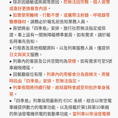
● 除非因過敏或疾病等原因，
恕無法因宗教、個人習慣
或喜好更換餐食內容
。
●
如需使用輪椅、行動不便，或攜帶注射器、呼吸器等
醫療器材
，請務必於報名前告知業務人員。
● 房號將由「四季島」安排，旅行社恕無法指定或保
證。車上設有一間無障礙標準套房，如有需求，請於報
名時事先告知。
● 行程表及其他相關資料，以及列車服務人員，僅提供
日文與英文
服務。
● 列車內的客房及公共空間均為
禁煙
。如有需求可至5號
車廂吸煙區。
● 因餐廳座位有限，
列車內的用餐會分為兩梯次。
用餐
時段由「四季島」安排，恕無法指定
。
●
列車夜間將持續行駛，故就寢時會感受到些許車身搖
晃
。
●「四季島」列車採用最新的 EDC 系統，結合以架空電
車線提供動力的電車功能，以及搭載於第1與第10車廂
的柴油發電機供電的氣動車功能。
當列車以柴油發電模