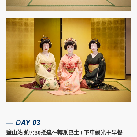
―
DAY 03
鹽山站 約7:30抵達～轉乘巴士 /
下車觀光＋早餐