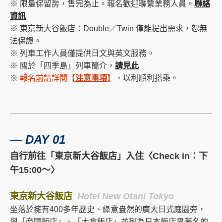
※ 限量保留房，售完為止。報名歡迎聯繫業務人員。
聯絡
資訊
※ 東京新大谷飯店：Double／Twin 僅能提出需求，恕無
法保證。
※ 列車工作人員僅提供日文與英文服務。
※ 關於「四季島」列車簡介，
請見此
※
報名前請詳閱
【
注意事項
】
，以利順利搭乘。
―
DAY 01
自行前往「東京新大谷飯店」入住〈Check in：下
午15:00～〉
東京新大谷飯店
Hotel New Otani Tokyo
坐落於擁有400多年歷史、綠意盎然的廣大日式庭園旁，
與「帝國飯店」、「大倉飯店」並列為日本飯店界著名的