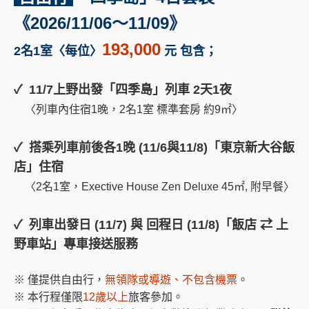
《2026/11/06～11/09》
193,000
2名1室〈每位〉
元
包含；
✓ 11/7上野出發「四季島」列車 2天1夜
〈列車內住宿1晚，2名1室 標準套房 約9㎡〉
✓ 搭乘列車前後各1晚 (11/6與11/8)「東京新大谷飯
店」住宿
〈2名1室，Exective House Zen Deluxe 45㎡, 附早餐〉
✓ 列車出發日 (11/7) 與 回程日 (11/8)「飯店 ⇄ 上
野車站」專車接送服務
※ 僅提供自由行，
無領隊或導遊、不包含機票
。
※ 本行程僅限
12歲以上
旅客參加。