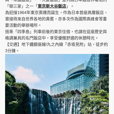
「御三家」之一「
東京新大谷飯店
」。
為迎接1964年東京奧運而誕生，作為日本首座高層飯店，
曾接待來自世界各地的貴賓，亦多次作為國際高峰會等重
要活動的舉辦場所。
搭乘「四季島」列車前後的東京住宿，也請在這座歷史與
格調兼具的名門飯店中，享受優雅舒適的休憩時光。
【交通】地下鐵銀座線/丸之內線「赤坂見附」站，徒步約
3分鐘。