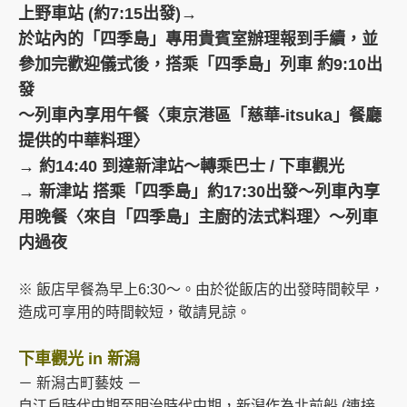
上野車站 (約7:15出發)→
於站內的「四季島」專用貴賓室辦理報到手續，並
參加完歡迎儀式後，搭乘「四季島」列車 約9:10出
發
～列車內享用午餐〈東京港區「慈華-itsuka」餐廳
提供的中華料理〉
→ 約14:40 到達新津站～轉乘巴士 / 下車觀光
→ 新津站 搭乘「四季島」約17:30出發～列車內享
用晚餐〈來自「四季島」主廚的法式料理〉～列車
内過夜
※ 飯店早餐為早上6:30～。由於從飯店的出發時間較早，
造成可享用的時間較短，敬請見諒。
下車觀光 in 新潟
－ 新潟古町藝妓 －
自江戶時代中期至明治時代中期，新潟作為北前船 (連接