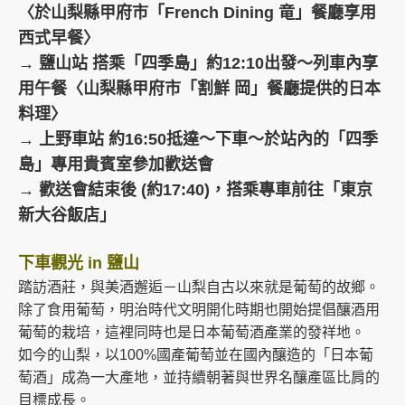
〈
於山梨縣甲府市「French Dining 竜」
餐廳
享用
西式早餐〉
→ 鹽山站 搭乘「四季島」約12:10出發～列車內享
用午餐〈山梨縣甲府市
「割鮮 岡」餐廳提供的日本
料理
〉
→ 上野車站 約16:50抵達～下車～於站內的「四季
島」專用貴賓室參加歡送會
→
歡送會結束
後 (約17:40)，搭乘專車前往「東京
新大谷飯店」
下車觀光 in 鹽山
踏訪酒莊，與美酒邂逅－山梨自古以來就是葡萄的故鄉。
除了食用葡萄，明治時代文明開化時期也開始提倡釀酒用
葡萄的栽培，這裡同時也是日本葡萄酒產業的發祥地。
如今的山梨，以100%國產葡萄並在國內釀造的「日本葡
萄酒」成為一大產地，並持續朝著與世界名釀產區比肩的
目標成長。