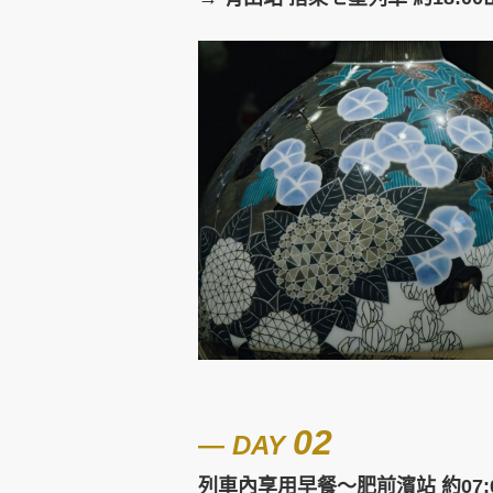
02
―
DAY
列車內
享用早餐～肥前濱站 約07: