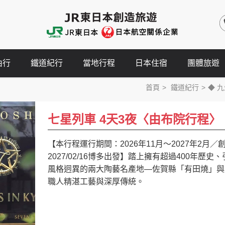
由行
鐵道紀行
當地行程
日本住宿
團體旅遊
首頁
鐵道紀行
◆ 
七星列車 4天3夜〈由布院行程〉
【本行程運行期間：2026年11月～2027年2
2027/02/16博多出發】踏上擁有超過400年
風格迥異的兩大陶藝名產地―佐賀縣「有田燒」與
職人精湛工藝與深厚傳統。