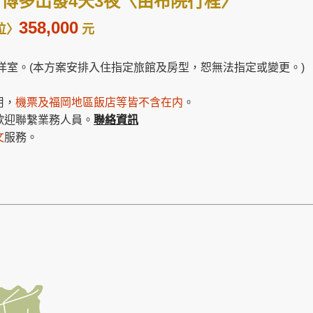
日 博多出發
4天3夜
〈由布院行程〉
358,000
位
〉
元
和洋室。(本方案安排入住指定旅館及房型，恕無法指定或變更。)
用，
機票及福岡地區飯店等皆不含在内
。
歡迎聯繫業務人員。
聯絡資訊
文
服務。