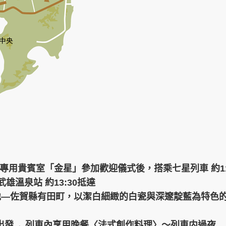
星專用貴賓室「金星」參加歡迎儀式後，搭乘七星列車 約11
武雄溫泉站 約13:30抵達
地
―
佐賀縣有田町，
以潔白細緻的白瓷與深邃靛藍為特色
0出發→
列車內
享用
晚餐〈
法式創作料理〉～列車内過夜