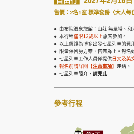
自由行
2027年2月16
售價：2名1室 標準套房〈大人每
● 由布院溫泉旅館：山莊 無量塔、
● 本行程
僅
限12歲以上
旅客參加。
● 以上價錢為博多出發七星列車的費
● 限量保留房方案，售完為止。報名
● 七星列車工作人員僅提供
日文及英
●
報名前請詳閱
【
注意事項
】
連結。
● 七星列車簡介，
請見此
參考行程