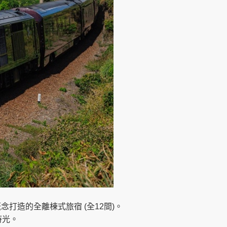
打造的全離棟式旅宿 (全12間)。
時光。