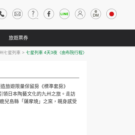
旅遊票券
九州七星列車
七星列車 4天3夜〈由布院行程〉
月／創造旅遊限量保留房《標準套房》
歷史、引領日本陶藝文化的九州之旅。走訪
鹿兒島縣「薩摩燒」之窯，親身感受