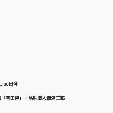
:00出發
的「有田燒」，品味職人精湛工藝