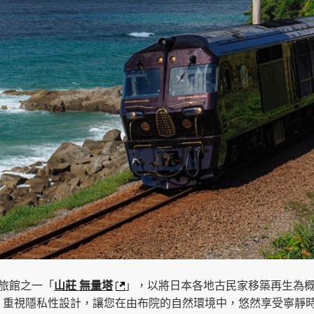
旅館之一「
山莊 無量塔
」，以將日本各地古民家移築再生為概念
，重視隱私性設計，讓您在由布院的自然環境中，悠然享受寧靜