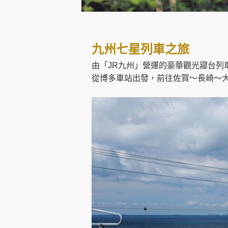
創造旅遊
九州七星列車之旅
由「JR九州」營運的豪華觀光寢台列
從博多車站出發，前往佐賀～長崎～大