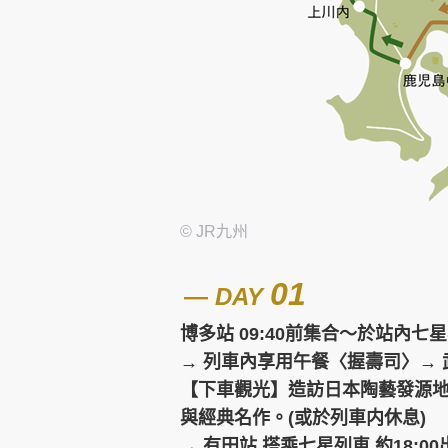
© JR九州
01
―
DAY
博多站 09:40前集合～於站內七
→
列車內
享用
午餐〈
握壽司〉→ 
【下車觀光】
造訪
日本陶藝發源
與經典名作。
(或於列車内休息)
→ 有田站 搭乘七星列車 約18:0