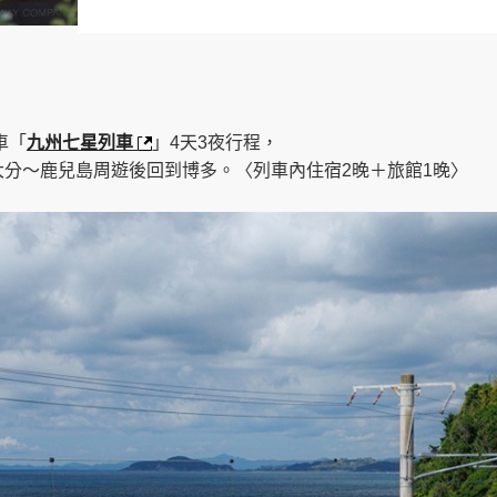
車「
九州七星列車
」4天3夜行程，
分～鹿兒島周遊後回到博多。〈列車內住宿2晚＋旅館1晚〉