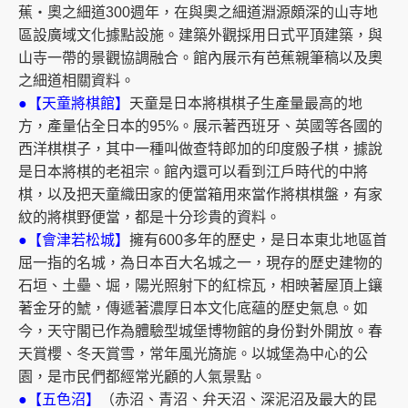
蕉・奧之細道300週年，在與奧之細道淵源頗深的山寺地
區設廣域文化據點設施。建築外觀採用日式平頂建築，與
山寺一帶的景觀協調融合。館內展示有芭蕉親筆稿以及奧
之細道相關資料。
●【天童將棋館】
天童是日本將棋棋子生產量最高的地
方，產量佔全日本的95%。展示著西班牙、英國等各國的
西洋棋棋子，其中一種叫做查特郎加的印度骰子棋，據說
是日本將棋的老祖宗。館內還可以看到江戶時代的中將
棋，以及把天童織田家的便當箱用來當作將棋棋盤，有家
紋的將棋野便當，都是十分珍貴的資料。
●【會津若松城】
擁有600多年的歷史，是日本東北地區首
屈一指的名城，為日本百大名城之一，現存的歷史建物的
石垣、土壘、堀，陽光照射下的紅棕瓦，相映著屋頂上鑲
著金牙的鯱，傳遞著濃厚日本文化底蘊的歷史氣息。如
今，天守閣已作為體驗型城堡博物館的身份對外開放。春
天賞櫻、冬天賞雪，常年風光旖旎。以城堡為中心的公
園，是市民們都經常光顧的人氣景點。
●【五色沼】
（赤沼、青沼、弁天沼、深泥沼及最大的昆