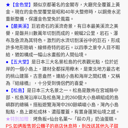
★【金色堂】
類似京都著名的金閣寺，大廳完全覆蓋上黃
金。現在的金色堂覆堂是昭和40年大整修時，以鋼骨水泥
重新整備，保護金色堂免於風霜。
●【嚴美溪】
巨岩奇石的溪流奇景，有日本最美溪流之美
譽，是磐井川數萬年切割而成的，蜿蜒2公里，岩石、瀑
布及急流為其特色。激烈的水流切割溪谷中的巨石，形成
許多地形險峭、線條奇特的岩石。以四季之景令人目不暇
給，猶如構成一幅山水畫般的人間仙境。
●【五大堂】
是日本三大名景松島的代表觀光點，位於近
岸的一個小島上，建材全都採用櫸木，是東北地方最古老
的桃山建築，古意盎然。連結小島和海岸之間紅橋，又稱
為『結緣橋』，十分受到情侶們的喜愛。
●【松島】
是日本三大名景之一。松島是散佈在宮城縣中
部、松島灣沿岸以及松島灣上的260個大小島嶼組成的島
嶼群的總稱。搭船遊覽海灣中260餘嶙峻小島，灣內小島
點點，島上蒼松成林、濃蔭覆蓋，有置身篷萊仙境之感。
★特別加贈：
烤魚板+仙台名菓～「萩の月」奶油蛋糕。
PS.如遇販售郭公糰子的商店休息時，則改送其他丸子甜