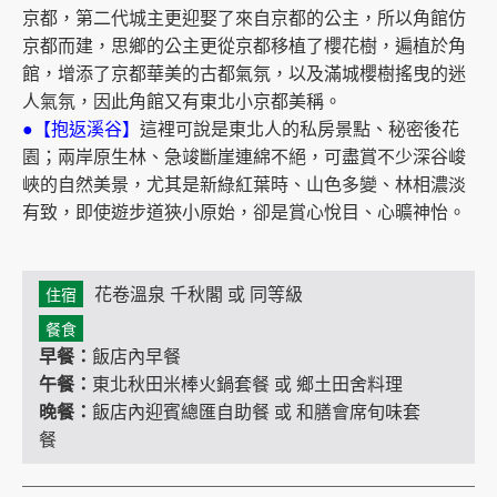
京都，第二代城主更迎娶了來自京都的公主，所以角館仿
京都而建，思鄉的公主更從京都移植了櫻花樹，遍植於角
館，增添了京都華美的古都氣氛，以及滿城櫻樹搖曳的迷
人氣氛，因此角館又有東北小京都美稱。
●【抱返溪谷】
這裡可說是東北人的私房景點、秘密後花
園；兩岸原生林、急竣斷崖連綿不絕，可盡賞不少深谷峻
峽的自然美景，尤其是新綠紅葉時、山色多變、林相濃淡
有致，即使遊步道狹小原始，卻是賞心悅目、心曠神怡。
花卷溫泉 千秋閣 或 同等級
住宿
餐食
早餐：
飯店內早餐
午餐：
東北秋田米棒火鍋套餐 或 鄉土田舍料理
晚餐：
飯店內迎賓總匯自助餐 或 和膳會席旬味套
餐