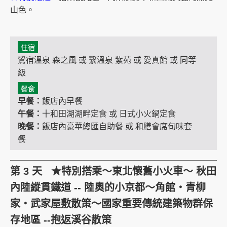
山色。
住宿
鶯宿溫泉 森之風 或 繫溫泉 紫苑 或 愛真館 或 同等
級
餐食
早餐：
飯店內早餐
午餐：
十和田湖湖畔定食 或 日式小火鍋定食
晚餐：
飯店內豪華總匯自助餐 或 和膳會席旬味套
餐
第 3 天 ★特別搭乘～東北懷舊小火車～ 秋田
內陸縱貫鐵道 -- 陸奧的小京都～角館‧青柳
家‧武家屋敷散策～國家重要傳統建築物群保
存地區 --抱返溪谷散策