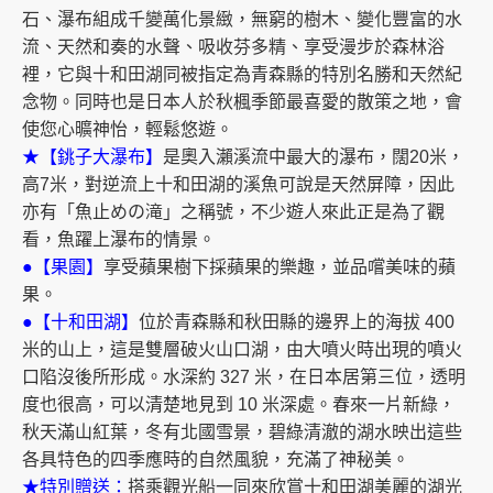
石、瀑布組成千變萬化景緻，無窮的樹木、變化豐富的水
流、天然和奏的水聲、吸收芬多精、享受漫步於森林浴
裡，它與十和田湖同被指定為青森縣的特別名勝和天然紀
念物。同時也是日本人於秋楓季節最喜愛的散策之地，會
使您心曠神怡，輕鬆悠遊。
★【銚子大瀑布】
是奧入瀨溪流中最大的瀑布，闊20米，
高7米，對逆流上十和田湖的溪魚可說是天然屏障，因此
亦有「魚止めの滝」之稱號，不少遊人來此正是為了觀
看，魚躍上瀑布的情景。
●【果園】
享受蘋果樹下採蘋果的樂趣，並品嚐美味的蘋
果。
●【十和田湖】
位於青森縣和秋田縣的邊界上的海拔 400
米的山上，這是雙層破火山口湖，由大噴火時出現的噴火
口陷沒後所形成。水深約 327 米，在日本居第三位，透明
度也很高，可以清楚地見到 10 米深處。春來一片新綠，
秋天滿山紅葉，冬有北國雪景，碧綠清澈的湖水映出這些
各具特色的四季應時的自然風貌，充滿了神秘美。
★特別贈送：
搭乘觀光船一同來欣賞十和田湖美麗的湖光