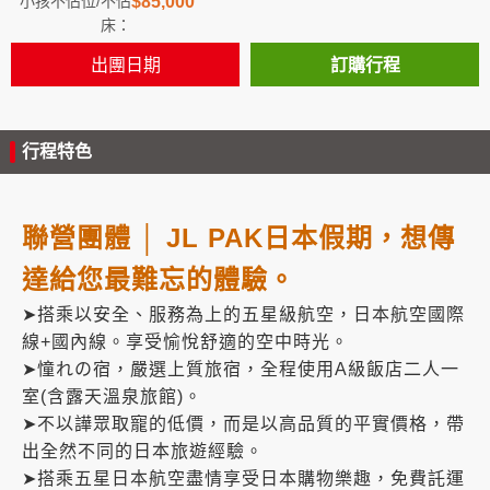
$85,000
出團日期
訂購行程
行程特色
聯營團體 │ JL PAK日本假期，想傳
達給您最難忘的體驗。
➤搭乘以安全、服務為上的五星級航空，日本航空國際
線+國內線。享受愉悅舒適的空中時光。
➤憧れの宿，嚴選上質旅宿，全程使用A級飯店二人一
室(含露天溫泉旅館)。
➤不以譁眾取寵的低價，而是以高品質的平實價格，帶
出全然不同的日本旅遊經驗。
➤搭乘五星日本航空盡情享受日本購物樂趣，免費託運