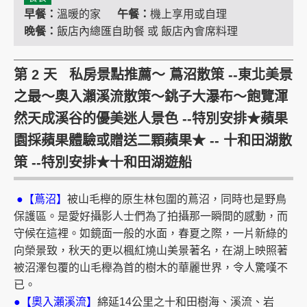
早餐：
溫暖的家
午餐：
機上享用或自理
晚餐：
飯店內總匯自助餐 或 飯店內會席料理
第 2 天 私房景點推薦～ 蔦沼散策 --東北美景
之最～奧入瀨溪流散策～銚子大瀑布～飽覽渾
然天成溪谷的優美迷人景色 --特別安排★蘋果
園採蘋果體驗或贈送二顆蘋果★ -- 十和田湖散
策 --特別安排★十和田湖遊船
●【蔦沼】
被山毛櫸的原生林包圍的蔦沼，同時也是野鳥
保護區。是愛好攝影人士們為了拍攝那一瞬間的感動，而
守候在這裡。如鏡面一般的水面，春夏之際，一片新綠的
向榮景致，秋天的更以楓紅燒山美景著名，在湖上映照著
被沼澤包覆的山毛櫸為首的樹木的華麗世界，令人驚嘆不
已。
●【奧入瀨溪流】
綿延14公里之十和田樹海、溪流、岩