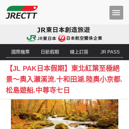
國際機票
日航假期
線上訂房
JR PASS
【JL PAK日本假期】東北紅葉至極絕
景～奧入瀨溪流.十和田湖.陸奧小京都.
松島遊船.中尊寺七日