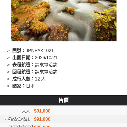
創造旅遊
團號：
JPNPAK1021
出團日期：
2026/10/21
去程航班：
請來電洽詢
回程航班：
請來電洽詢
成行人數：
12 人
國家：
日本
售價
$91,000
$91,000