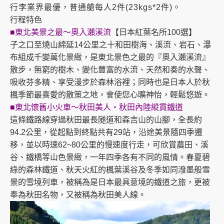
行李業界最優，普通艙每人2件(23kgs*2件)。
行程特色
■東北美景之最～奧入瀨溪流
【日本紅葉名所100選】
子之口至燒山綿延14公里之十和田樹海、溪流、岩石、瀑
布組成千變萬化景緻，是東北景色之最的『奧入瀨溪流』
散步，無窮的樹木、變化豐富的水流、天然和奏的水聲、
吸收芬多精、享受漫步於森林浴裡；同時也是日本人於秋
楓季節最喜愛的散策之地，會使您心曠神怡，輕鬆悠遊。
■東北懷舊小火車～秋田美人‧秋田內陸縱貫鐵道
這條鐵路線穿過秋田最長隧道和森吉山的山腳，全長約
94.2公里，從起點到終點共有29站，沿途美景隨四季遷
移，並以時速62~80公里的慢速度行走，可欣賞農田、溪
谷、鐵橋等山色景緻，一年四季各有不同的風情。春夏碧
綠的森林鐵道、秋天火紅的楓葉溪谷及冬季如同潑墨般雪
景的雪境列車，被稱為是日本最具意境的鐵道之旅，更被
奉為秋田名物，又被稱為秋田美人線。