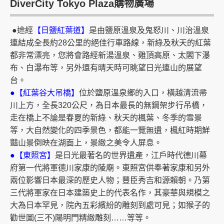
DiverCity Tokyo Plaza購物廣場
●途經
【日鹽紅葉道】
是由鹽原溫泉及鬼怒川、川治溫泉
連結成全長約28公里的絕佳行車路線，新綠及秋天的紅葉
都非常漂亮，您將會路經新湯溫泉、雞頂高原、太閣下瀑
布、白瀑布等，另外還有晴天時可眺望日光連山的展望
台。
●【紅葉谷大吊橋】
位於鹽原溫泉鄉的入口，橫越清流帚
川上方，全長320公尺，為日本最長的無鋼架步行吊橋，
走在橋上不論是春夏的新綠、秋天的楓葉、冬季的雪景
等，大自然變化的四季景色，都能一覽無遺，楓紅時期鮮
豔山景倒映在湖面上，景緻之美令人屏息。
●【東照宮】
是日光最著名的世界遺產，江戶時代德川幕
府第一代將軍德川家康的陵廟。東照宮供奉著家康和另外
兩位影響日本最深的歷史人物；豐臣秀吉和源賴朝。乃第
三代將軍家在日本建築史上的代表名作，其豪華與規模之
大為日本罕見，院內五彩繽紛的雕刻到處可見；如猴子的
勸世圖(三不)陽明門精緻雕刻……等等。