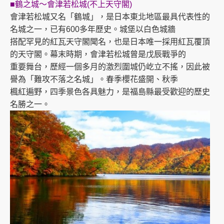
■鶴之城～會津若松城(不上天守閣)
會津若松城又名「鶴城」，是日本東北地區最具代表性的
名城之一，已有600多年歷史。城堡以白色城牆
搭配罕見的紅瓦天守閣聞名，也是日本唯一採用紅瓦覆頂
的天守閣。幕末時期，會津若松城曾是戊辰戰爭的
重要舞台，歷經一個多月的激烈圍城仍屹立不搖，因此被
譽為「難攻不落之名城」。春季櫻花盛開、秋季
楓紅遍野，四季景色各具魅力，是福島縣最受歡迎的歷史
名勝之一。