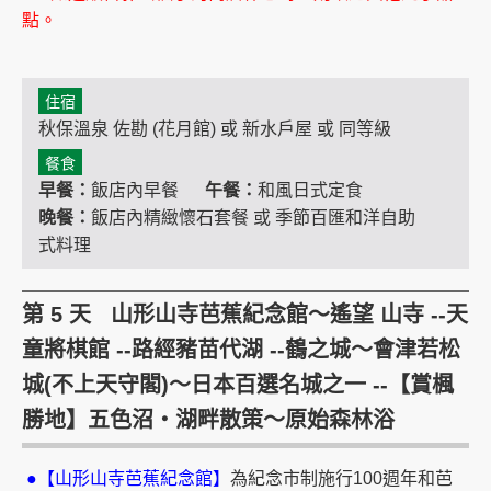
點。
住宿
秋保溫泉 佐勘 (花月館) 或 新水戶屋 或 同等級
餐食
早餐：
飯店內早餐
午餐：
和風日式定食
晚餐：
飯店內精緻懷石套餐 或 季節百匯和洋自助
式料理
第 5 天 山形山寺芭蕉紀念館～遙望 山寺 --天
童將棋館 --路經豬苗代湖 --鶴之城～會津若松
城(不上天守閣)～日本百選名城之一 --【賞楓
勝地】五色沼‧湖畔散策～原始森林浴
●【山形山寺芭蕉紀念館】
為紀念市制施行100週年和芭