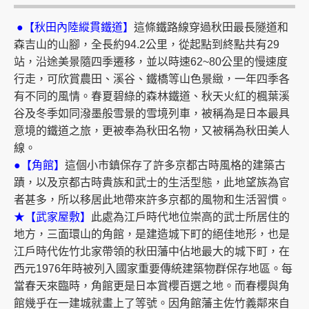
●【秋田內陸縱貫鐵道】
這條鐵路線穿過秋田最長隧道和
森吉山的山腳，全長約94.2公里，從起點到終點共有29
站，沿途美景隨四季遷移，並以時速62~80公里的慢速度
行走，可欣賞農田、溪谷、鐵橋等山色景緻，一年四季各
有不同的風情。春夏碧綠的森林鐵道、秋天火紅的楓葉溪
谷及冬季如同潑墨般雪景的雪境列車，被稱為是日本最具
意境的鐵道之旅，更被奉為秋田名物，又被稱為秋田美人
線。
●【角館】
這個小市鎮保存了許多京都古時風格的建築古
蹟，以及京都古時貴族和武士的生活型態，此地望族為官
者甚多，所以移居此地帶來許多京都的風物和生活習慣。
★【武家屋敷】
此處為江戶時代地位崇高的武士所居住的
地方，三面環山的角館，是建造城下町的絕佳地形，也是
江戶時代佐竹北家帶領的秋田藩中佔地最大的城下町，在
西元1976年時被列入國家重要傳統建築物群保存地區。每
當春天來臨時，角館更是日本賞櫻百選之地。而春櫻與角
館幾乎在一建城就畫上了等號。因角館藩主佐竹義鄰來自