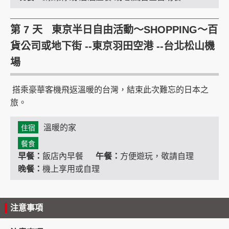
第 7 天 東京半日自由活動～SHOPPING～百
貨公司或地下街 --東京羽田空港 --台北松山機
場
搭乘豪華客機飛返溫暖的台灣，結束此次難忘的日本之
旅。
溫暖的家
住宿
餐食
早餐：
飯店內早餐
午餐：
方便遊玩，敬請自理
晚餐：
機上享用或自理
注意事項