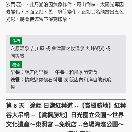
沙門沼），此乃湖泊因氣象條件、環山倒映、太陽光等因
素變化，水面呈紅、藍、綠等變化，正如其名能放出五色
光彩，將會使您留下深刻印象。
住宿
穴原溫泉 吉川屋 或 會津蘆之牧溫泉 丸峰觀光 或
同等級
餐食
早餐：
飯店內早餐
午餐：
和風季節定食
晚餐：
精緻迷你懷石料理 或 飯店內和洋自助式晚
餐
第 6 天 途經 日鹽紅葉道 --【賞楓勝地】紅葉
谷大吊橋 --【賞楓勝地】日光國立公園～世界
文化遺產～東照宮 --免稅店 --台場海濱公園～