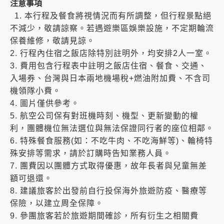
注意事項
1. 本行程及餐食將視情況而有所調整，但行程景點絕
不減少，敬請諒察。若遇遊樂區娛樂設施，不定期輪流
保養維修，敬請見諒。
2. 行程內住宿之飯店除特別註明外，均安排2人一室。
3. 費用包含行程表中註明之飯店住宿、餐食、交通、
入場券、台灣與日本兩地機場稅+燃油附加費、不含司
機領隊小費。
4. 圖片僅供參考。
5. 航空公司保有對班機時刻、機型、更新變動的權
利，團體機位無法選位與無法保證同行者的座位相鄰。
6. 特殊餐食服務(如：不吃牛肉、不吃海鮮等)、輪椅特
殊安排等需求，請於訂購時告知業務人員。
7. 團費因以團體方式取得優惠，故年長者與兒童無差
額可退還。
8. 建議旅客於出發前自行投保海外旅遊防疫、醫療等
保險，以建立周全保障。
9. 參團旅客若於旅遊期間確診，所有衍生之相關費