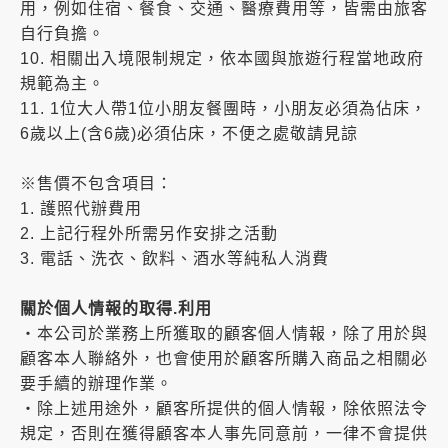
用，例如住宿、餐食、交通、醫療費用等，皆需由旅客
自行負擔。
10. 相關出入境限制規定，依本國與旅遊行程當地政府
規範為主。
11. 1位大人帶1位小朋友餐團時，小朋友必須為佔床，
6歲以上(含6歲)必須佔床，不便之處敬請見諒
※售價不包含項目：
1. 護照代辦費用
2. 上記行程外所需另作安排之活動
3. 電話、洗衣、飲料、酒水等純私人消費
關於個人情報的取得.利用
・本公司於業務上所獲取的顧客個人情報，除了用於與
顧客本人聯絡外，也會使用於顧客所購入商品之相關必
要手續的辦理作業。
・除上述用途外，顧客所提供的個人情報，除依照法令
規定，否則在獲得顧客本人事先同意前，一律不會提供