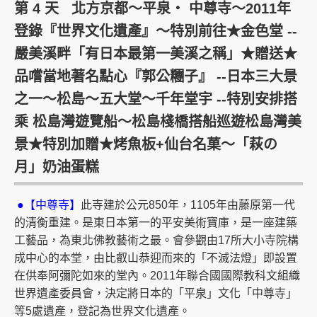
第 4 天 北方京都～平泉‧ 中尊寺～2011年
登錄『世界文化遺產』～特別前往★金色堂 --
嚴美溪畔「有日本最第一美溪之稱」★贈送★
品嚐當地著名點心『郭公糰子』 --日本三大景
之一～松島～五大堂～千年堂宇 --特別安排搭
乘 松島灣遊覽船～松島棧橋搭船巡遊松島灣美
景★特別加贈★烤魚板+仙台名菓～「萩の
月」奶油蛋糕
●【中尊寺】
此寺建於公元850年，1105年由藤原第一代
的清衡重建。是東日本第一的平安美術寶庫，是一座建築
工藝品，為東北佛教藝術之最。會參觀由17所大小寺院構
成中心的本堂，由比叡山恭迎而來的「不滅法燈」即設置
在供奉阿彌陀如來的堂內。2011年聯合國國際教科文組織
世界遺產委員會，決定將日本的「平泉」文化「中尊寺」
等5處遺產，登記為世界文化遺產。