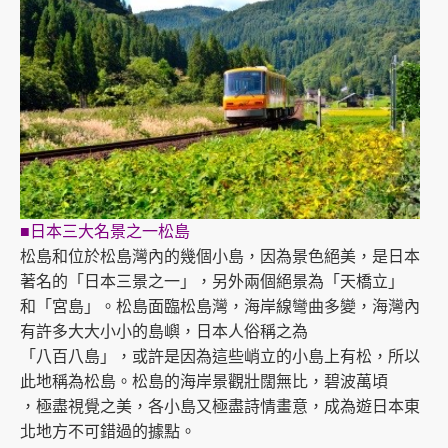
■日本三大名景之一松島
松島和位於松島灣內的幾個小島，因為景色絕美，是日本
著名的「日本三景之一」，另外兩個絕景為「天橋立」
和「宮島」。松島面臨松島灣，海岸線彎曲多變，海灣內
有許多大大小小的島嶼，日本人俗稱之為
「八百八島」，或許是因為這些峭立的小島上有松，所以
此地稱為松島。松島的海岸景觀壯闊無比，碧波萬頃
，極盡視覺之美，各小島又極盡詩情畫意，成為遊日本東
北地方不可錯過的據點。