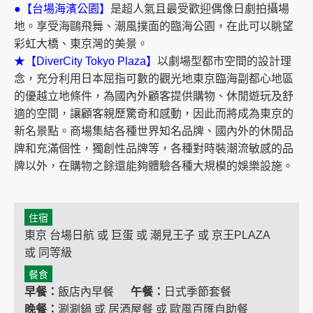
●【台場海濱公園】
是超人氣且最受歡迎偶像日劇拍攝場
地。享受海鷗飛舞、潮風撲面的臨海公園，在此可以眺望
彩虹大橋、東京灣的美景。
★【DiverCity Tokyo Plaza】
以劇場型都市空間的設計理
念，充分利用日本屈指可數的觀光地東京臨海副都心地區
的優越立地條件，為國內外顧客提供購物、休閒遊玩及舒
適的空間，讓顧客親歷驚奇和感動，因此而將成為東京的
新名景點。商場集結各種世界知名品牌、國內外的休閒品
牌和充滿個性，獨創性品牌等，各種對時裝潮流敏感的品
牌以外，在購物之餘還能夠體驗各種大規模的娛樂設施。
住宿
東京 台場日航 或 巨蛋 或 潮見王子 或 京王PLAZA
或 同等級
餐食
早餐：
飯店內早餐
午餐：
日式季節套餐
晚餐：
涮涮鍋 或 居酒屋餐 或 歐風百匯自助餐