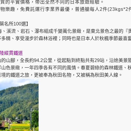
品質的平實價格，帶出全然不同的日本旅遊經驗。
樂趣，免費託運行李業界最優，普通艙每人2件(23kgs*2
葉名所100選】
樹海、溪流、岩石、瀑布組成千變萬化景緻，是東北景色之最的『
芬多精、享受漫步於森林浴裡；同時也是日本人於秋楓季節最喜
陸縱貫鐵道
山腳，全長約94.2公里，從起點到終點共有29站，沿途美景隨
等山色景緻，一年四季各有不同的風情。春夏碧綠的森林鐵道、
意境的鐵道之旅，更被奉為秋田名物，又被稱為秋田美人線。