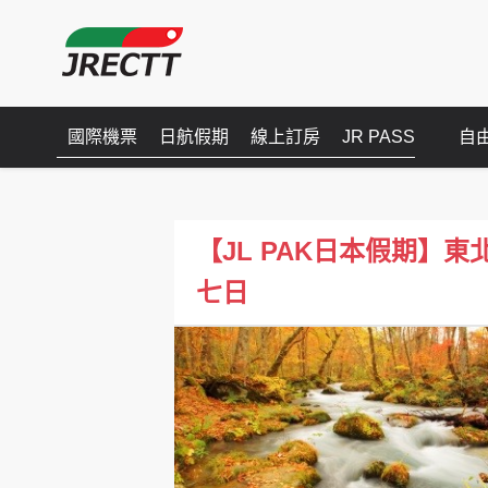
國際機票
日航假期
線上訂房
JR PASS
自
【JL PAK日本假期】
七日