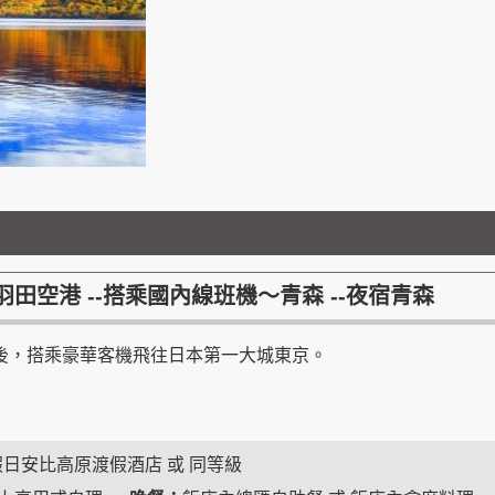
京羽田空港 --搭乘國內線班機～青森 --夜宿青森
後，搭乘豪華客機飛往日本第一大城東京。
冠假日安比高原渡假酒店 或 同等級