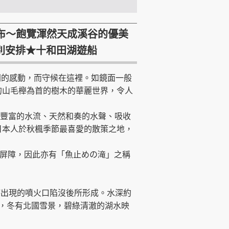
瀑布～飽覽渾然天成溪谷的優美
特別安排★十和田湖遊船
間的感動，而守候在這裡。如鏡面一般
的山毛櫸為首的樹木的華麗世界，令人
化豐富的水流、天然和奏的水聲、吸收
日本人於秋楓季節最喜愛的散策之地，
然屏障，因此亦有「魚止めの滝」之稱
時出現的噴火口陷沒後所形成。水深約
葉，冬有北國雪景，碧綠清澈的湖水映