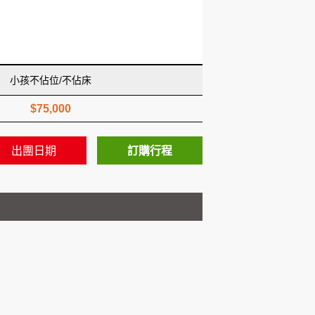
小孩不佔位/不佔床
$75,000
出團日期
訂購行程