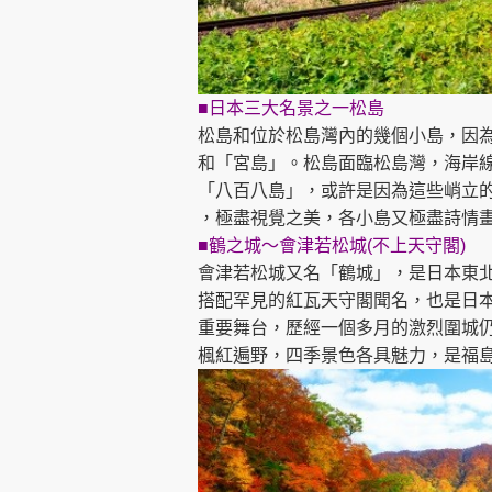
■日本三大名景之一松島
松島和位於松島灣內的幾個小島，因
和「宮島」。松島面臨松島灣，海岸
「八百八島」，或許是因為這些峭立
，極盡視覺之美，各小島又極盡詩情
■鶴之城～會津若松城(不上天守閣)
會津若松城又名「鶴城」，是日本東北
搭配罕見的紅瓦天守閣聞名，也是日
重要舞台，歷經一個多月的激烈圍城
楓紅遍野，四季景色各具魅力，是福