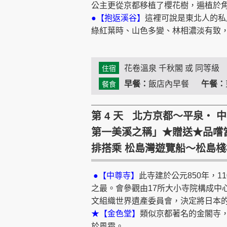
公主更從京都移植了櫻花樹，遍植於
●【抱返溪谷】
這裡可說是東北人的私
綠紅葉時、山色多變、林相濃淡有致
花卷溫泉 千秋閣 或 同等級
住宿
早餐：
飯店內早餐
午餐：
餐食
第 4 天 北方京都～平泉‧ 
第一美溪之稱」★贈送★品嚐當
排搭乘 松島灣遊覽船～松島
●【中尊寺】
此寺建於公元850年，
之最。會參觀由17所大小寺院構成中
文組織世界遺產委員會，決定將日本
★【金色堂】
類似京都著名的金閣寺
於風霜。