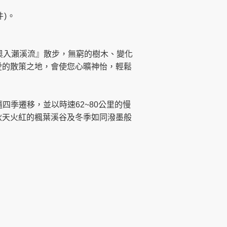
件)。
奧入瀨溪流』散步，無窮的樹木、變化
愛的散策之地，會使您心曠神怡，輕鬆
四季遷移，並以時速62~80公里的慢
秋天火紅的楓葉溪谷及冬季如同潑墨般