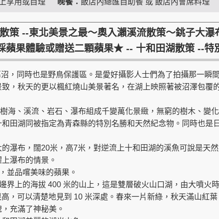
上享用或自理
晚餐：
飯店內總匯自助餐 或 飯店內會席料理
蔦沼散策 --東北美景之最～奧入瀨溪流散策～銚子大
採蘋果體驗或贈送二顆蘋果★ -- 十和田湖散策 --
蔦沼，同時也是野鳥保護區。是愛好攝影人士們為了拍攝那一瞬
景致，秋天的更以楓紅燒山美景著名，在湖上映照著被沼澤包覆
田樹海、溪流、岩石、瀑布組成千變萬化景緻，無窮的樹木、變
十和田湖同被指定為青森縣的特別名勝和天然紀念物。同時也是
大的瀑布，闊20米，高7米，對逆流上十和田湖的溪魚可說是天
躍上瀑布的情景。
，並品嚐美味的蘋果。
邊界上的海拔 400 米的山上，這是雙層破火山口湖，由大噴火
也很高，可以清楚地見到 10 米深處。春來一片新綠，秋天滿山紅
貌，充滿了神秘美。