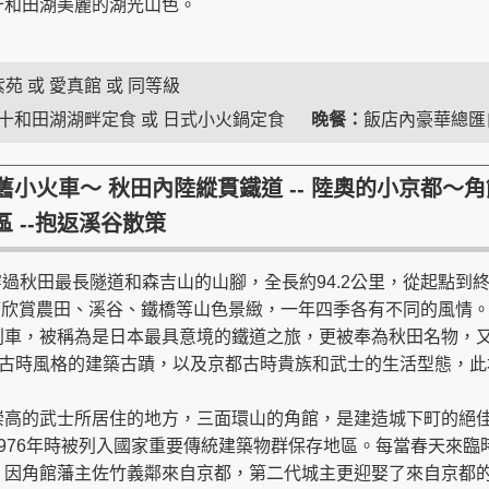
十和田湖美麗的湖光山色。
紫苑 或 愛真館 或 同等級
十和田湖湖畔定食 或 日式小火鍋定食
晚餐：
飯店內豪華總匯
懷舊小火車～ 秋田內陸縱貫鐵道 -- 陸奧的小京都
 --抱返溪谷散策
過秋田最長隧道和森吉山的山腳，全長約94.2公里，從起點到
，可欣賞農田、溪谷、鐵橋等山色景緻，一年四季各有不同的風情
列車，被稱為是日本最具意境的鐵道之旅，更被奉為秋田名物，
古時風格的建築古蹟，以及京都古時貴族和武士的生活型態，此
崇高的武士所居住的地方，三面環山的角館，是建造城下町的絕
976年時被列入國家重要傳統建築物群保存地區。每當春天來臨
。因角館藩主佐竹義鄰來自京都，第二代城主更迎娶了來自京都