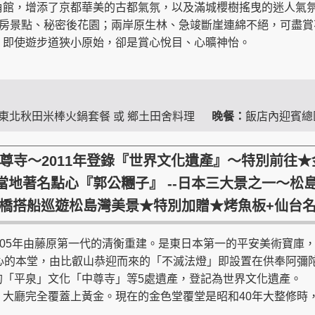
角館，增添了京都華美的古都氣氛，以及滿城櫻樹搖曳的迷人氣
房景點、秘密後花園；兩岸原生林、急竣斷崖連綿不絕，可盡賞
，即使遊步道狹小原始，卻是賞心悅目、心曠神怡。
東北秋田米棒火鍋套餐 或 鄉土田舍料理
晚餐：
飯店內迎賓總
中尊寺～2011年登錄『世界文化遺產』～特別前往★
地著名點心『郭公糰子』 --日本三大景之一～松島
棧橋搭船巡遊松島灣美景★特別加贈★烤魚板+仙台
1105年由藤原第一代的清衡重建。是東日本第一的平安美術寶庫
心的本堂，由比叡山恭迎而來的「不滅法燈」即設置在供奉阿彌陀
的「平泉」文化「中尊寺」等5處遺產，登記為世界文化遺產。
，大廳完全覆蓋上黃金。現在的金色堂覆堂是昭和40年大整修時