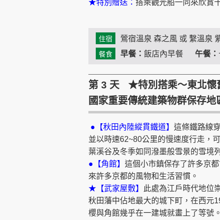
★特別贈送：
搭乘觀光船一同來欣賞
鶯宿溫泉 森之風 或 繫溫泉 
住宿
早餐：
飯店內早餐
午餐：
餐食
第 3 天 ★特別搭乘～東北
國家重要傳統建築物群保存地區
●【秋田內陸縱貫鐵道】
這條鐵路線穿
並以時速62~80公里的慢速度行走
葉溪谷及冬季如同潑墨般雪景的雪境
●【角館】
這個小市鎮保存了許多京都
來許多京都的風物和生活習慣。
★【武家屋敷】
此處為江戶時代地位
秋田藩中佔地最大的城下町，在西元1
櫻與角館幾乎在一建城就畫上了等號