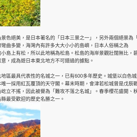
為景色絕美，是日本著名的「日本三景之一」，另外兩個絕景為
線彎曲多變，海灣內有許多大大小小的島嶼，日本人俗稱之為
的小島上有松，所以此地稱為松島。松島的海岸景觀壯闊無比，
畫意，成為遊日本東北地方不可錯過的據點。
地區最具代表性的名城之一，已有600多年歷史。城堡以白色城
本唯一採用紅瓦覆頂的天守閣。幕末時期，會津若松城曾是戊辰
仍屹立不搖，因此被譽為「難攻不落之名城」。春季櫻花盛開、
島縣最受歡迎的歷史名勝之一。