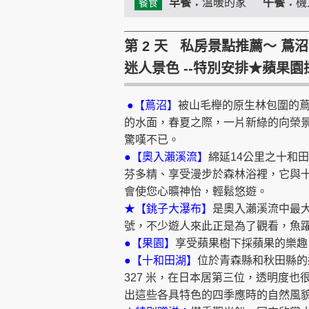
早餐：
溫暖的家
午餐：
機
餐食
第 2 天 私房景點推薦～ 
迷人景色 --特別安排★蘋果園
●【蔦沼】
被山毛櫸的原生林包圍的
的水面，春夏之際，一片新綠的向榮
驚嘆不已。
●【奧入瀨溪流】
綿延14公里之十和
芬多精、享受漫步於森林浴裡，它與
會使您心曠神怡，輕鬆悠遊。
★【銚子大瀑布】
是奧入瀨溪流中最
號，不少遊人來此正是為了觀看，魚
●【果園】
享受蘋果樹下採蘋果的樂趣
●【十和田湖】
位於青森縣和秋田縣的
327 米，在日本居第三位，透明度
出這些各具特色的四季應時的自然風