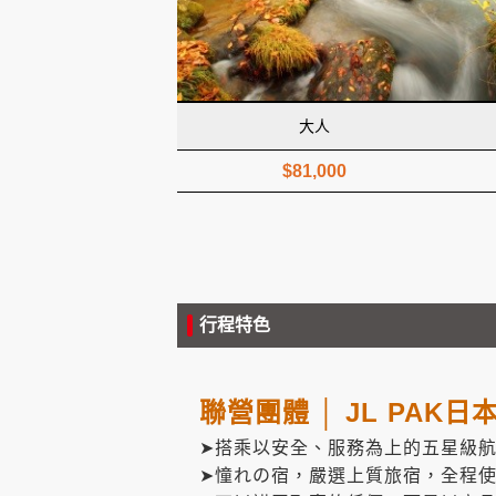
創造旅遊
大人
$81,000
行程特色
聯營團體 │ JL PA
➤搭乘以安全、服務為上的五星級
➤憧れの宿，嚴選上質旅宿，全程使