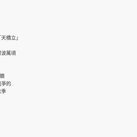
「天橋立」
碧波萬頃
牆
戰爭的
秋季