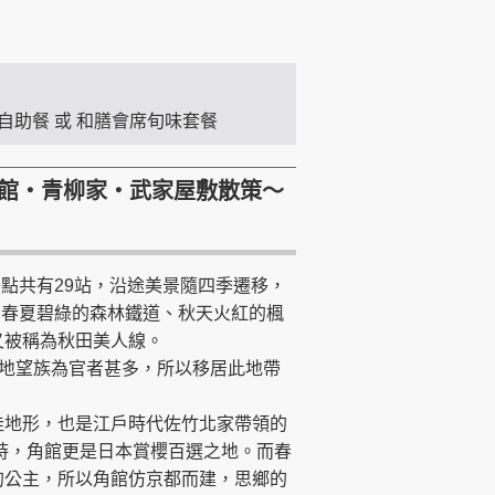
自助餐 或 和膳會席旬味套餐
～角館‧青柳家‧武家屋敷散策～
終點共有29站，沿途美景隨四季遷移，
。春夏碧綠的森林鐵道、秋天火紅的楓
又被稱為秋田美人線。
地望族為官者甚多，所以移居此地帶
佳地形，也是江戶時代佐竹北家帶領的
時，角館更是日本賞櫻百選之地。而春
的公主，所以角館仿京都而建，思鄉的