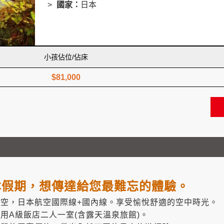
國家：
日本
小孩佔位/佔床
$81,000
K日本假期，想傳達給您最難忘的體驗。
航空，日本航空國際線+國內線。享受愉悅舒適的空中時光。
用A級飯店二人一室(含露天溫泉旅館)。