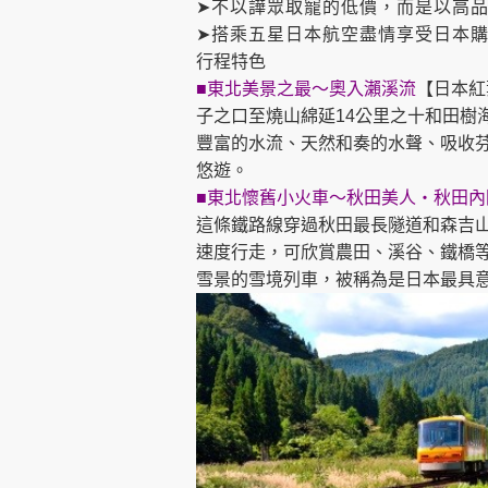
➤不以譁眾取寵的低價，而是以高
➤搭乘五星日本航空盡情享受日本購物
行程特色
■東北美景之最～奧入瀨溪流
【日本紅
子之口至燒山綿延14公里之十和田
豐富的水流、天然和奏的水聲、吸收
悠遊。
■東北懷舊小火車～秋田美人‧秋田內
這條鐵路線穿過秋田最長隧道和森吉山的
速度行走，可欣賞農田、溪谷、鐵橋
雪景的雪境列車，被稱為是日本最具