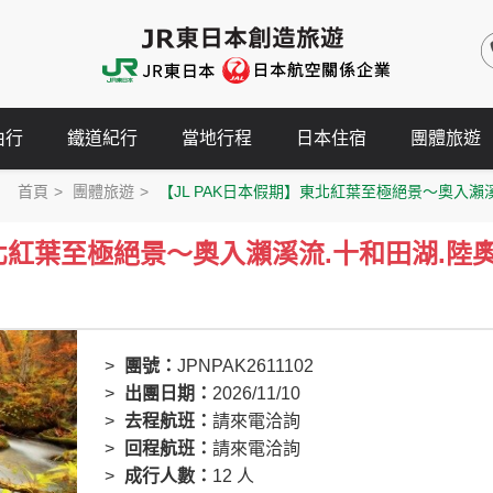
由行
鐵道紀行
當地行程
日本住宿
團體旅遊
首頁
團體旅遊
【JL PAK日本假期】東北紅葉至極絕景～奧入瀨
東北紅葉至極絕景～奧入瀨溪流.十和田湖.陸
團號：
JPNPAK2611102
出團日期：
2026/11/10
去程航班：
請來電洽詢
回程航班：
請來電洽詢
成行人數：
12 人