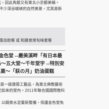
氛，因此角館又有東北小京都美稱。
不少深谷峻峽的自然美景，尤其是新
匯自助餐 或 和膳會席旬味套餐
金色堂 --嚴美溪畔「有日本最
～五大堂～千年堂宇 --特別安
名菓～「萩の月」奶油蛋糕
，是一座建築工藝品，為東北佛教藝術
如來的堂內。2011年聯合國國際教科
，以鋼骨水泥重新整備，保護金色堂免