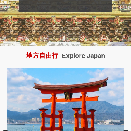
【東武鐵道】日光 ‧ 鬼怒川
地方自由行
Explore Japan