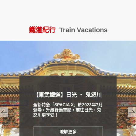
JAL旅★名古屋
鐵道紀行
Train Vacations
prev
next
【東武鐵道】日光 ‧ 鬼怒川
全新特急「SPACIA X」於2023年7月
登場，升級舒適空間，前往日光・鬼
怒川更享受！
瞭解更多