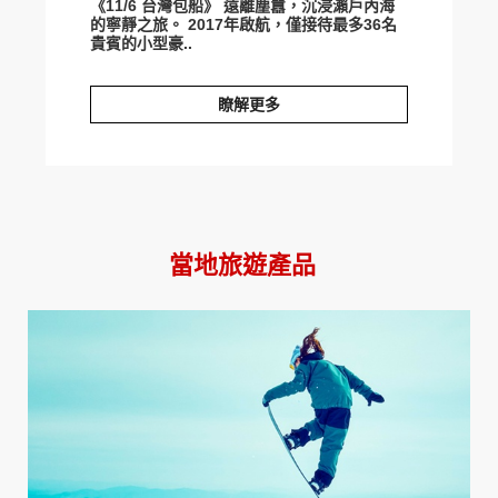
《11/6 台灣包船》 遠離塵囂，沉浸瀨戶內海
的寧靜之旅。 2017年啟航，僅接待最多36名
貴賓的小型豪..
瞭解更多
秋日漫旅。瀨戶內海「guntu」自由行
當地旅遊產品
prev
next