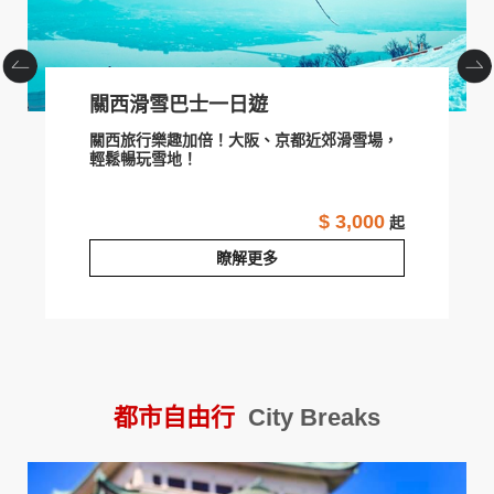
關西滑雪巴士一日遊
關西旅行樂趣加倍！大阪、京都近郊滑雪場，
輕鬆暢玩雪地！
$ 3,000
起
瞭解更多
關西滑雪巴士一日遊
G
都市自由行
City Breaks