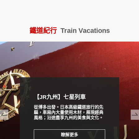
教師節連假★日航大阪機加酒
鐵道紀行
Train Vacations
prev
next
【JR九州】七星列車
從博多出發。日本高級鐵道旅行的先
驅，車廂內大量使用木材，展現經典
風格；沿途盡享九州的美食與文化。
瞭解更多