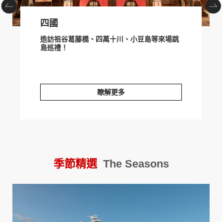
四國
造訪祖谷葛藤橋、四萬十川、小豆島等來場跳
島巡禮！
瞭解更多
四國
北
季節精選
The Seasons