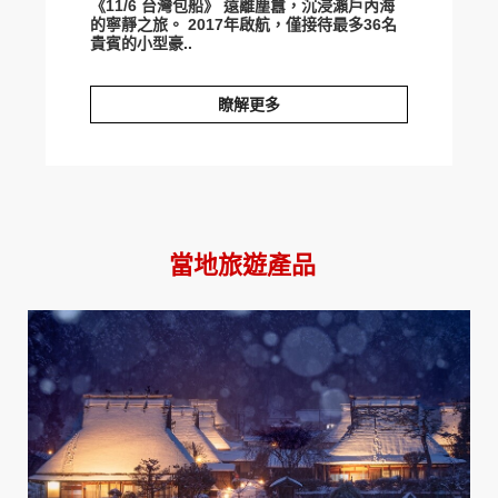
《11/6 台灣包船》 遠離塵囂，沉浸瀨戶內海
的寧靜之旅。 2017年啟航，僅接待最多36名
貴賓的小型豪..
瞭解更多
秋日漫旅。瀨戶內海「guntu」自由行
當地旅遊產品
prev
next