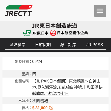
國際機票
日航假期
線上訂房
JR PASS
09/24
四
【JL PAK日本假期】東北絕景～白神山
地.奧入瀨溪流.五能線白神號.十和田湖快
艇體驗.百選溫泉七日
桃園機場
$ 81,000 起