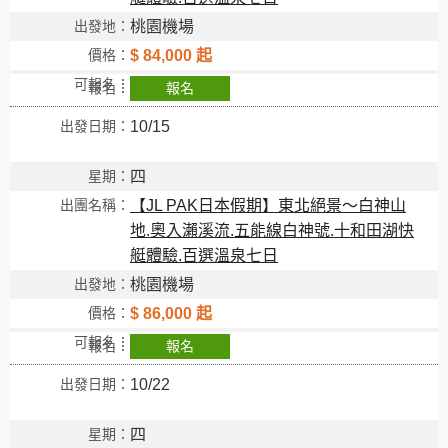
桃園機場
$ 84,000 起
報名
10/15
四
【JL PAK日本假期】東北絕景～白神山
地.奧入瀨溪流.五能線白神號.十和田湖快
艇體驗.百選溫泉七日
桃園機場
$ 86,000 起
報名
10/22
四