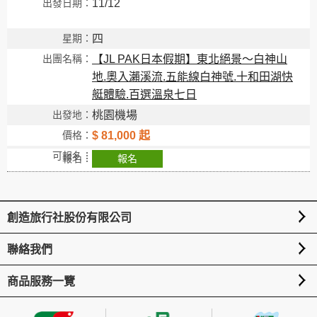
11/12
四
【JL PAK日本假期】東北絕景～白神山
地.奧入瀨溪流.五能線白神號.十和田湖快
艇體驗.百選溫泉七日
桃園機場
$ 81,000 起
報名
創造旅行社股份有限公司
聯絡我們
商品服務一覽