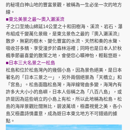
的秘境白神山地的豐富景觀，被稱為一生
必坐一次的地方
線。
■東北美景之最～奧入瀨溪流
子之口至燒山綿延14公里之十和田樹海、溪流、岩石、瀑
布組成千變萬化景緻，是東北景色之最的『奧入瀨溪流』
散步，無窮的樹木、變化豐富的水流、天然和奏的水聲、
吸收芬多精、享受漫步於森林浴裡；同時也是日本人於秋
楓季節最喜愛的散策之地，會使您心曠神怡，輕鬆悠遊。
■日本三大名景之一松島
松島和位於松島灣內的幾個小島，因為景色絕美，是日本
著名的「日本三景之一」，另外兩個絕景為「天橋立」
和
「宮島」。松島面臨松島灣，海岸線彎曲多變，海灣內有
許多大大小小的島嶼，日本人俗稱之為
「八百八島」，或
許是因為這些峭立的小島上有松，所以此地稱為松島。松
島的海岸景觀壯闊無比，碧波萬頃
，極盡視覺之美，各小
島又極盡詩情畫意，成為遊日本東北地方不可錯過的據
點。