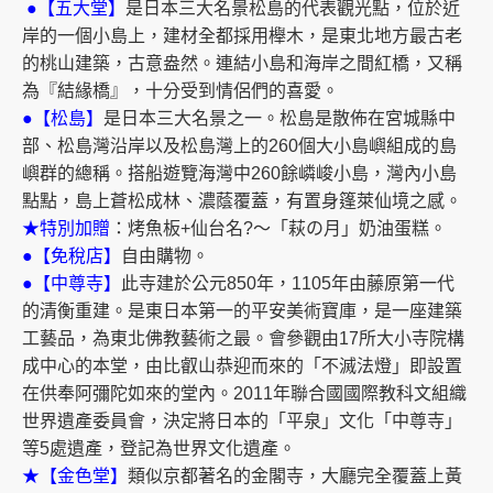
●【五大堂】
是日本三大名景松島的代表觀光點，位於近
岸的一個小島上，建材全都採用櫸木，是東北地方最古老
的桃山建築，古意盎然。連結小島和海岸之間紅橋，又稱
為『結緣橋』，十分受到情侶們的喜愛。
●【松島】
是日本三大名景之一。松島是散佈在宮城縣中
部、松島灣沿岸以及松島灣上的260個大小島嶼組成的島
嶼群的總稱。搭船遊覽海灣中260餘嶙峻小島，灣內小島
點點，島上蒼松成林、濃蔭覆蓋，有置身篷萊仙境之感。
★特別加贈
：烤魚板+仙台名?～「萩の月」奶油蛋糕。
●【免稅店】
自由購物。
●【中尊寺】
此寺建於公元850年，1105年由藤原第一代
的清衡重建。是東日本第一的平安美術寶庫，是一座建築
工藝品，為東北佛教藝術之最。會參觀由17所大小寺院構
成中心的本堂，由比叡山恭迎而來的「不滅法燈」即設置
在供奉阿彌陀如來的堂內。2011年聯合國國際教科文組織
世界遺產委員會，決定將日本的「平泉」文化「中尊寺」
等5處遺產，登記為世界文化遺產。
★【金色堂】
類似京都著名的金閣寺，大廳完全覆蓋上黃