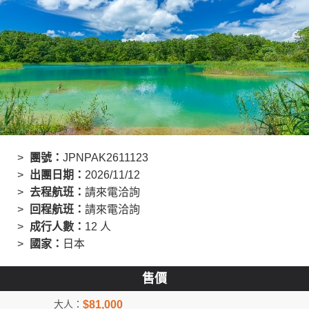
創造旅遊
團號：
JPNPAK2611123
出團日期：
2026/11/12
去程航班：
請來電洽詢
回程航班：
請來電洽詢
成行人數：
12 人
國家：
日本
售價
$81,000