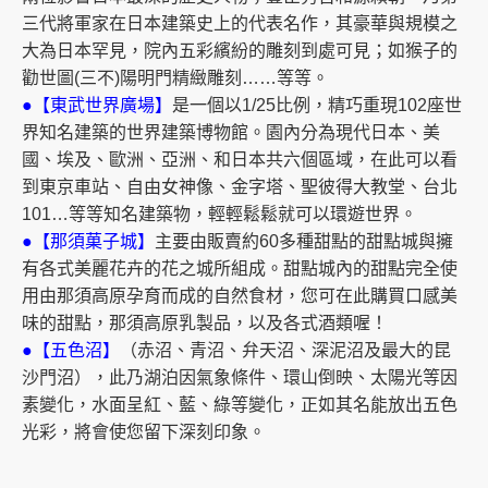
三代將軍家在日本建築史上的代表名作，其豪華與規模之
大為日本罕見，院內五彩繽紛的雕刻到處可見；如猴子的
勸世圖(三不)陽明門精緻雕刻……等等。
●【東武世界廣場】
是一個以1/25比例，精巧重現102座世
界知名建築的世界建築博物館。園內分為現代日本、美
國、埃及、歐洲、亞洲、和日本共六個區域，在此可以看
到東京車站、自由女神像、金字塔、聖彼得大教堂、台北
101…等等知名建築物，輕輕鬆鬆就可以環遊世界。
●【那須菓
子城】
主要由販賣約60多種甜點的甜點城與擁
有各式美麗花卉的花之城所組成。甜點城內的甜點完全使
用由那須高原孕育而成的自然食材，您可在此購買口感美
味的甜點，那須高原乳製品，以及各式酒類喔！
●【五色沼】
（赤沼、青沼、弁天沼、深泥沼及最大的昆
沙門沼），此乃湖泊因氣象條件、環山倒映、太陽光等因
素變化，水面呈紅、藍、綠等變化，正如其名能放出五色
光彩，將會使您留下深刻印象。