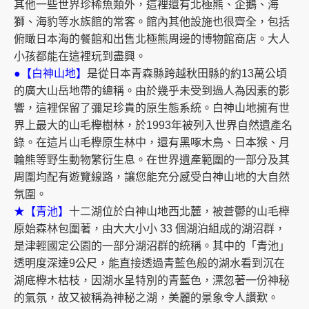
其他一些世界珍稀魚類外，這裡還有北極熊、企鵝、海
獅、海豹等水族館的常客。館內其他設施也很齊全，包括
俯瞰日本海的餐館和出售北極熊周邊的博物館商店。大人
小孩都能在這裡玩到盡興。
●【白神山地】
是從日本青森縣跨越秋田縣的約13萬公頃
的廣大山岳地帶的總稱。由於幾乎未受到過人為因素的影
響，這裡保留了彌足珍貴的原生態系統。白神山地擁有世
界上最大的山毛櫸樹林，於1993年被列入世界自然遺產名
錄。在這片山毛櫸原生林中，還有黑啄木鳥、日本猴、月
輪熊等野生動物繁衍生息。在世界遺產範圍的一部分及其
周圍均配有遊覽線路，讓您能充分感受白神山地的大自然
氛圍。
★【青池】
十二湖位於白神山地西北麓，被蒼鬱的山毛櫸
原始森林包圍著，由大大小小 33 個湖泊組成的湖沼群，
是津輕國定公園的一部分湖沼群的統稱。其中的「青池」
透明度深達9公尺，能直接透過青藍色般的湖水看到沉在
湖底櫸木枯枝，因湖水呈特別的青藍色，漂忽著一份神秘
的氣氛，故又被稱為神秘之湖，美麗的景象令人讚歎。