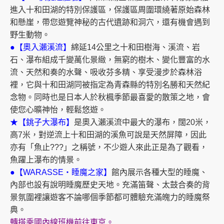
進入十和田湖的特別保護區，保護區周圍環繞著原始森林
和懸崖，帶您遊覽神秘的古代遺跡和洞穴，還有機會遇到
野生動物。
●【奧入瀨溪流】
綿延14公里之十和田樹海、溪流、岩
石、瀑布組成千變萬化景緻，無窮的樹木、變化豐富的水
流、天然和奏的水聲、吸收芬多精、享受漫步於森林浴
裡，它與十和田湖同被指定為青森縣的特別名勝和天然紀
念物。同時也是日本人於秋楓季節最喜愛的散策之地，會
使您心曠神怡，輕鬆悠遊。
★【銚子大瀑布】
是奧入瀨溪流中最大的瀑布，闊20米，
高7米，對逆流上十和田湖的溪魚可說是天然屏障，因此
亦有「魚止???」之稱號，不少遊人來此正是為了觀看，
魚躍上瀑布的情景。
●【WARASSE‧睡魔之家】
館內展示各種大型的睡魔、
內部也設有說明睡魔歷史天地。充滿笛聲、太鼓合奏的背
景氛圍裡讓遊客不論哪個季節都可體驗充滿魄力的睡魔祭
典。
轉搭乘國內線班機前往東京。