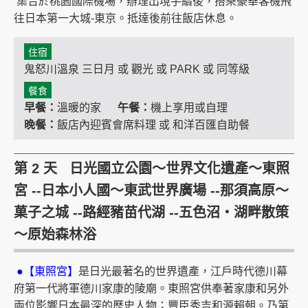
集合於桃園國際機場，辦理出境手續後，搭乘豪華客機飛
往日本第一大城-東京。抵達後前往飯店休息。
住宿
鬼怒川溫泉 三日月 或 觀光 或 PARK 或 同等級
餐食
早餐：
溫暖的家
午餐：
機上享用或自理
晚餐：
飯店內迎賓會席料理 或 和洋百匯自助餐
第 2 天 日光國立公園～世界文化遺產～東照
宮 --日本小人國～東武世界廣場 --那須高原～
菓子之城 --路經豬苗代湖 --五色沼‧湖畔散策
～原始森林浴
●【東照宮】
是日光最著名的世界遺產，江戶時代德川幕
府第一代將軍德川家康的陵廟。東照宮供奉著家康和另外
兩位影響日本最深的歷史人物；豐臣秀吉和源賴朝。乃第