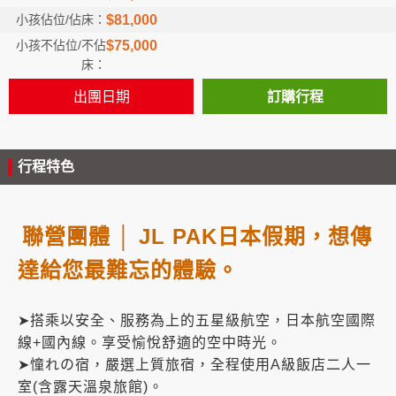
$81,000
$75,000
出團日期
訂購行程
行程特色
聯營團體 │ JL PAK日本假期，想傳
達給您最難忘的體驗。
➤搭乘以安全、服務為上的五星級航空，日本航空國際
線+國內線。享受愉悅舒適的空中時光。
➤憧れの宿，嚴選上質旅宿，全程使用A級飯店二人一
室(含露天溫泉旅館)。