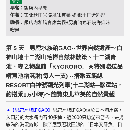
餐食
早餐：
飯店內早餐
午餐：
東北秋田米棒風味套餐 或 鄉土田舍料理
晚餐：
飯店內和膳會席套餐+男鹿特色石燒海鮮味
噌鍋
第 5 天 男鹿水族館GAO--世界自然遺產～白
神山地十二湖山毛櫸自然林散策、十二湖青
池、森之物產館「KYORORO」★特別贈送品
嚐青池霜淇淋(每人一支) --搭乘五能線
RESORT白神號觀光列車(十二湖站─鰺澤站，
約搭乘1.5小時)～飽覽東北華美的自然景觀
●【男鹿水族館GAO】
男鹿水族館GAO位於日本海岸邊，
入口前的大水槽內有40多種、近2000只魚游來游去，是男
鹿海的海況縮影。除了展覽著秋田縣的「日本叉牙魚」和