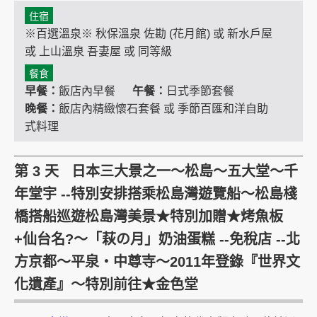
住宿
※百選溫泉※ 秋保溫泉 佐勘 (花月館) 或 新水戶屋
或 上山溫泉 吾妻屋 或 同等級
餐食
早餐：
飯店內早餐
午餐：
日式季節套餐
晚餐：
飯店內精緻懷石套餐 或 季節百匯和洋自助
式料理
第 3 天 日本三大景之一～松島～五大堂～千
年堂宇 --特別安排搭乘松島灣遊覽船～松島棧
橋搭船巡遊松島灣美景★特別加贈★烤魚板
+仙台名?～「萩の月」奶油蛋糕 --免稅店 --北
方京都～平泉‧中尊寺～2011年登錄『世界文
化遺產』～特別前往★金色堂