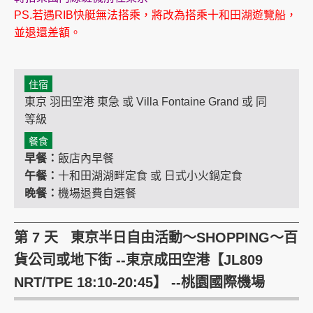
PS.若遇RIB快艇無法搭乘，將改為搭乘十和田湖遊覽船，
並退還差額。
住宿
東京 羽田空港 東急 或 Villa Fontaine Grand 或 同
等級
餐食
早餐：
飯店內早餐
午餐：
十和田湖湖畔定食 或 日式小火鍋定食
晚餐：
機場退費自選餐
第 7 天 東京半日自由活動～SHOPPING～百
貨公司或地下街 --東京成田空港【JL809
NRT/TPE 18:10-20:45】 --桃園國際機場