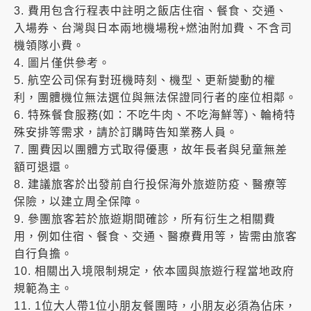
3. 費用包含行程表中註明之飯店住宿、餐食、交通、
入場券、台灣與日本兩地機場稅+燃油附加費、不含司
機領隊小費。
4. 圖片僅供參考。
5. 航空公司保有對班機時刻、機型、更新變動的權
利，團體機位無法選位與無法保證同行者的座位相鄰。
6. 特殊餐食服務(如：不吃牛肉、不吃海鮮等)、輪椅特
殊安排等需求，請於訂購時告知業務人員。
7. 團費因以團體方式取得優惠，故年長者與兒童無差
額可退還。
8. 建議旅客於出發前自行投保海外旅遊防疫、醫療等
保險，以建立周全保障。
9. 參團旅客若於旅遊期間確診，所有衍生之相關費
用，例如住宿、餐食、交通、醫療費用等，皆需由旅客
自行負擔。
10. 相關出入境限制規定，依本國與旅遊行程當地政府
規範為主。
11. 1位大人帶1位小朋友餐團時，小朋友必須為佔床，