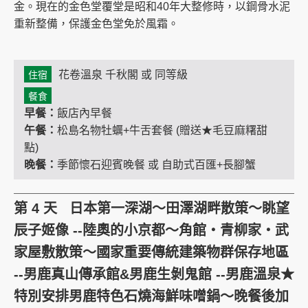
金。現在的金色堂覆堂是昭和40年大整修時，以鋼骨水泥
重新整備，保護金色堂免於風霜。
花卷溫泉 千秋閣 或 同等級
住宿
餐食
早餐：
飯店內早餐
午餐：
松島名物牡蠣+牛舌套餐 (贈送★毛豆麻糬甜
點)
晚餐：
季節懷石迎賓晚餐 或 自助式百匯+長腳蟹
第 4 天 日本第一深湖～田澤湖畔散策～眺望
辰子姬像 --陸奧的小京都～角館‧青柳家‧武
家屋敷散策～國家重要傳統建築物群保存地區
--男鹿真山傳承館&男鹿生剝鬼館 --男鹿溫泉★
特別安排男鹿特色石燒海鮮味噌鍋～晚餐後加