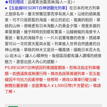
★特別贈送
：品嚐青池霜淇淋(每人一支)。
●【五能線RESORT白神號觀光列車】
在日本的地方列車
之旅排名中，屢次榮獲冠軍而享有高人氣。沿途的絕美風
景，可不只是蔚藍的海面、峭立的岩石、寬廣的稻田、翠
綠的山林，傍晚更有日本海動人的黃金夕陽。視覺多變的
車窗景觀，幾乎時時刻刻都有驚喜。沿線蜿蜒的海景令人
著迷，著名的海蝕平台，一片片岩層堆疊的奇景，透過車
窗可以一次欣賞天藍與水藍。列車進入世界自然遺產的白
神山地後，翠綠的林木又是另一種風情，遠眺日本百大名
山-岩木山，讓人心曠神怡，每個區段都有讓人讚嘆的絕景
魅力，激發出旅人內心的感動。
PS.RESORT白神號因列車調度關係，恕無法指定列車種
類。如遇滿席或無運行時，將改為搭乘普通列車。若五能
線因不可抗力因素停駛、檢修時，將改以專車行駛沿線，
飽覽壯麗景觀，並退費每人￥1,500日幣(不含嬰兒)，敬請
了解。