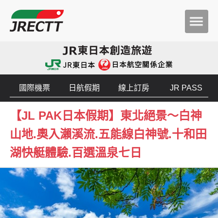
國際機票
日航假期
線上訂房
JR PASS
【JL PAK日本假期】東北絕景～白神
山地.奧入瀨溪流.五能線白神號.十和田
湖快艇體驗.百選溫泉七日