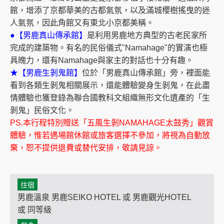
館，增添了京都華美的古都氣氛，以及滿城櫻樹搖曳的迷
人氣氛，因此角館又有東北小京都美稱。
●【男鹿真山傳承館】
是利用男鹿地方典型的古老民家所
完成的建築物。有名的民俗儀式"Namahage"的實演也極
具魄力，還有Namahage與家主的對話也十分有趣。
★【男鹿生剝鬼館】
位於「男鹿真山傳承館」旁，裡面能
看到各類生剝鬼相關展示，還能體驗變身生剝鬼，在此盡
情體驗也獲登錄為聯合國教科文組織無形文化遺產的「生
剝鬼」民俗文化。
PS.本行程特別贈送「五風生剝NAMAHAGE太鼓秀」觀賞
體驗，惟若遇場館休館或旅客選擇不參加，將視為自動放
棄，恕不提供退費或替代安排，敬請見諒。
住宿
男鹿溫泉 男鹿SEIKO HOTEL 或 男鹿觀光HOTEL
或 同等級