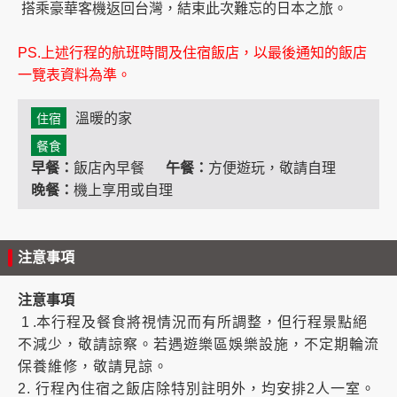
搭乘豪華客機返回台灣，結束此次難忘的日本之旅。
PS.上述行程的航班時間及住宿飯店，以最後通知的飯店
一覽表資料為準。
溫暖的家
住宿
餐食
早餐：
飯店內早餐
午餐：
方便遊玩，敬請自理
晚餐：
機上享用或自理
注意事項
注意事項
1 .
本行程及餐食將視情況而有所調整，但行程景點絕
不減少，敬請諒察。若遇遊樂區娛樂設施，不定期輪流
保養維修，敬請見諒。
2. 行程內住宿之飯店除特別註明外，均安排2人一室。