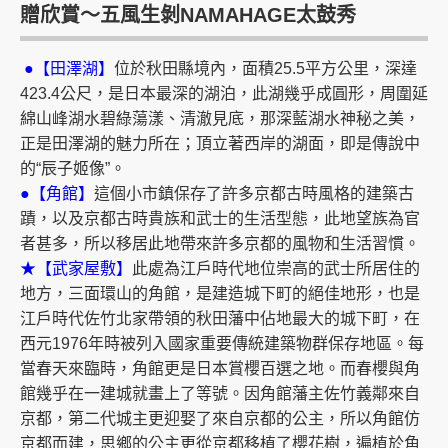
贈欣賞～五風生剝NAMAHAGE太鼓秀
●【田澤湖】
位於秋田縣境內，面積25.5平方公里，深達
423.4公尺，是日本最深的湖泊，此湖幾乎成圓形，周圍延
綿山峰湖水碧綠蕩漾、清澈見底，那深藍湖水神秘之美，
正是田澤湖的魅力所在；頂立著西岸的湖面，即是傳說中
的“辰子姬像”。
●【角館】
這個小市鎮保存了許多京都古時風格的建築古
蹟，以及京都古時貴族和武士的生活型態，此地望族為官
者甚多，所以移居此地帶來許多京都的風物和生活習慣。
★【武家屋敷】
此處為江戶時代地位崇高的武士所居住的
地方，三面環山的角館，是建造城下町的絕佳地形，也是
江戶時代佐竹北家帶領的秋田藩中佔地最大的城下町，在
西元1976年時被列入國家重要傳統建築物群保存地區。每
當春天來臨時，角館更是日本賞櫻百選之地。而春櫻與角
館幾乎在一建城就畫上了等號。因角館藩主佐竹義鄰來自
京都，第二代城主更迎娶了來自京都的公主，所以角館仿
京都而建，思鄉的公主更從京都移植了櫻花樹，遍植於角