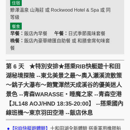
住宿
鰺澤溫泉 山海莊 或 Rockwood Hotel & Spa 或 同
等級
餐食
早餐：
飯店內早餐
午餐：
日式季節風味套餐
晚餐：
飯店內豪華總匯自助餐 或 和膳會席旬味套
餐
第 6 天 ★特別安排★搭乘RIB快艇遊十和田
湖秘境探險 --東北美景之最～奧入瀨溪流散策
～銚子大瀑布～飽覽渾然天成溪谷的優美迷人
景色 --青森WARASSE‧睡魔之家 --青森空港
【JL148 AOJ/HND 18:35-20:00】 --搭乘國內
線班機～東京羽田空港 --飯店休息
●【RIB快艇遊體驗】
十和田湖全新體驗 搭乘軍用橡膠船