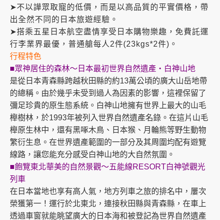
➤不以譁眾取寵的低價，而是以高品質的平實價格，帶
出全然不同的日本旅遊經驗。
➤搭乘五星日本航空盡情享受日本購物樂趣，免費託運
行李業界最優，普通艙每人2件(23kgs*2件)。
行程特色
■眾神居住的森林～日本最初世界自然遺產‧白神山地
是從日本青森縣跨越秋田縣的約13萬公頃的廣大山岳地帶
的總稱。由於幾乎未受到過人為因素的影響，這裡
保留了
彌足珍貴的原生態系統。白神山地擁有世界上最大的山毛
櫸樹林，於1993年被列入世界自然遺產名錄。在這片山毛
櫸原生林中，還有黑啄木鳥、日本猴、月輪熊等野生動物
繁衍生息。在世界遺產範圍的一部分及
其周圍均配有遊覽
線路，讓您能充分感受白神山地的大自然氛圍。
■飽覽東北華美的自然景觀～五能線RESORT白神號觀光
列車
在日本當地也享有高人氣，地方列車之旅的排名中，屢次
榮獲第一！運行於北東北，連接秋田縣與青森縣，
在車上
透過車窗就能眺望廣大的日本海和被登記為世界自然遺產