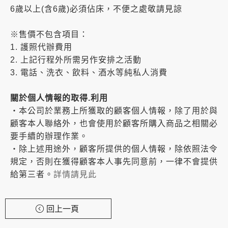
6歲以上(含6歲)必須佔床，不便之處敬請見諒
※售價不包含項目：
1. 護照代辦費用
2. 上記行程外所需另作安排之活動
3. 電話、洗衣、飲料、酒水等純私人消費
關於個人情報的取得.利用
・本公司於業務上所獲取的顧客個人情報，除了用於與
顧客本人聯絡外，也會使用於顧客所購入商品之相關必
要手續的辦理作業。
・除上述用途外，顧客所提供的個人情報，除依照法令
規定，否則在獲得顧客本人事先同意前，一律不會提供
給第三者。
詳情請見此
回上一頁