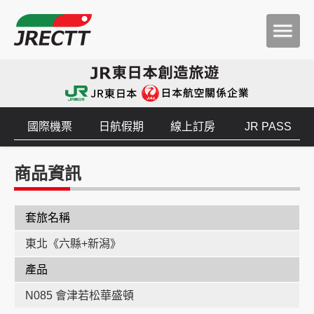
國際機票
日航假期
線上訂房
JR PASS
商品資訊
套旅名稱
東北《六縣+新潟》
產品
N085 會津若松華盛頓