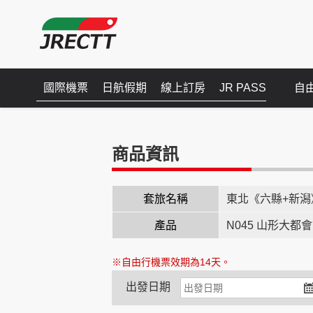
國際機票
日航假期
線上訂房
JR PASS
自
商品資訊
套旅名稱
東北《六縣+新潟
產品
N045 山形大都
※自由行機票效期為14天。
出發日期