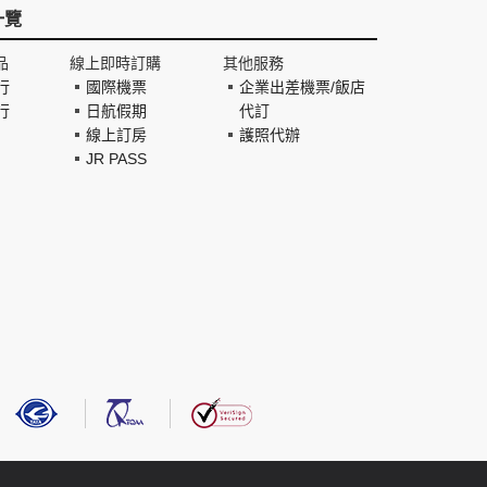
一覽
品
線上即時訂購
其他服務
行
國際機票
企業出差機票/飯店
行
日航假期
代訂
線上訂房
護照代辦
JR PASS