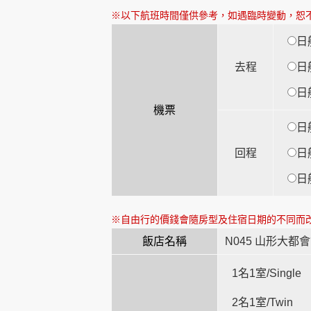
※以下航班時間僅供參考，如遇臨時變動，恕
日航
創造旅遊
去程
日航
日航
機票
日航
回程
日航
日航
※自由行的價錢會隨房型及住宿日期的不同而
飯店名稱
N045 山形大都
1名1室/Single
2名1室/Twin