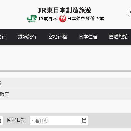
由行
鐵道紀行
當地行程
日本住宿
團體旅遊
》
會飯店
回程日期