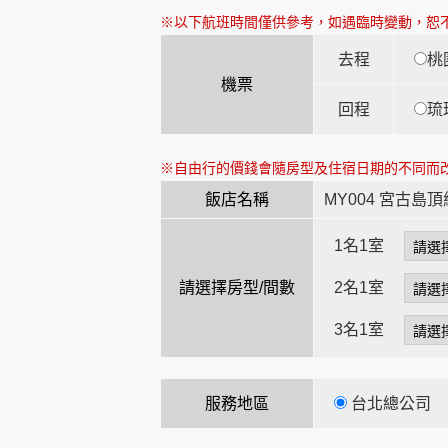
※以下航班時間僅供參考，如遇臨時變動，恕
去程
桃
創造旅遊
機票
回程
琉
※自由行的價錢會隨房型及住宿日期的不同而
飯店名稱
MY004 宮古島
1名1室
請選擇房型/間數
2名1室
3名1室
服務地區
台北總公司