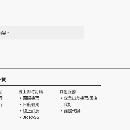
內容。
一覽
品
線上即時訂購
其他服務
行
國際機票
企業出差機票/飯店
行
日航假期
代訂
線上訂房
護照代辦
JR PASS