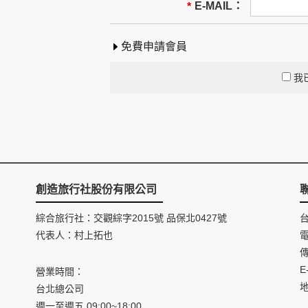
E-MAIL：
*
免費申請會員
我
創造旅行社股份有限公司
綜合旅行社：交觀綜字2015號 品保北0427號
代表人：村上拓也
電
傳
E
營業時間：
台北總公司
週一至週五 09:00~18:00