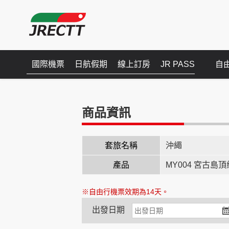
國際機票
日航假期
線上訂房
JR PASS
自
商品資訊
套旅名稱
沖繩
產品
MY004 宮古島
※自由行機票效期為14天。
出發日期