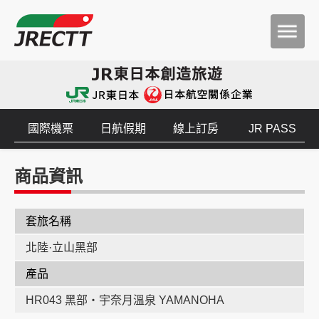
國際機票
日航假期
線上訂房
JR PASS
商品資訊
套旅名稱
北陸·立山黑部
產品
HR043 黑部‧宇奈月溫泉 YAMANOHA