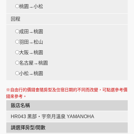
桃園→小松
回程
成田→桃園
時
羽田→松山
大阪→桃園
時
名古屋→桃園
小松→桃園
※自由行的價錢會隨房型及住宿日期的不同而改變，可點選參考價
錢來參考。
飯店名稱
HR043 黑部‧宇奈月溫泉 YAMANOHA
請選擇房型/間數