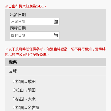
※自由行機票效期為14天。
出發日期
創造旅遊
回程日期
※以下航班時間僅供參考，如遇臨時變動，恕不另行通知；實際時
間以航空公司訂位記錄為準。
機票
去程
桃園→成田
松山→羽田
桃園→大阪
桃園→名古屋