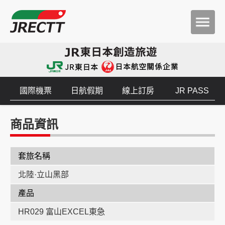
國際機票
日航假期
線上訂房
JR PASS
商品資訊
套旅名稱
北陸·立山黑部
產品
HR029 富山EXCEL東急