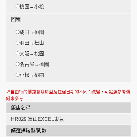
桃園→小松
回程
成田→桃園
時
羽田→松山
大阪→桃園
時
名古屋→桃園
小松→桃園
※自由行的價錢會隨房型及住宿日期的不同而改變，可點選參考價
錢來參考。
飯店名稱
HR029 富山EXCEL東急
請選擇房型/間數