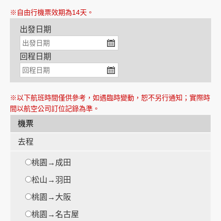
※自由行機票效期為14天。
出發日期
創造旅遊
回程日期
※以下航班時間僅供參考，如遇臨時變動，恕不另行通知；實際時
間以航空公司訂位記錄為準。
機票
去程
桃園→成田
松山→羽田
桃園→大阪
桃園→名古屋