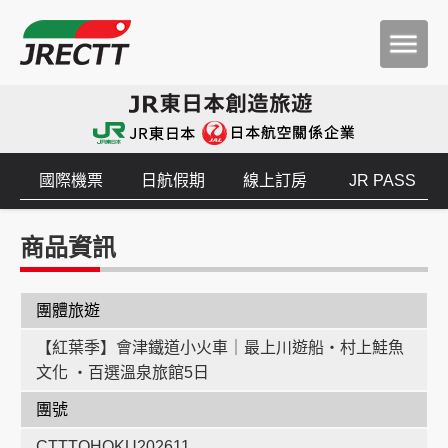
國際機票
日航假期
線上訂房
JR PASS
商品資訊
團體旅遊
【紅葉季】會津鐵道小火車｜最上川遊船・村上鮭魚
文化 ・百選溫泉旅館5日
團號
CTTTOHOKU202611