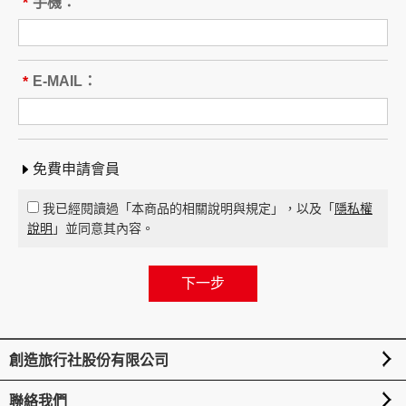
本旅遊團名稱為____________________
手機：
*
旅遊地區（國家、城市或觀光地
點）：________
行程（啟程出發地點、回程之終止地點、日期、
E-MAIL：
*
交通工具、住宿旅館、餐飲、遊覽、安排購物行
程及其所附隨之服務說明）：____
_____ 與本契約有關之附件、廣告、宣傳文件、
行程表或說明會之說明內容均視為本契約內容之
免費申請會員
一部分。乙方應確保廣告內容之真實，對甲方所
負之義務不得低於廣告之內容。
我已經閱讀過「本商品的相關說明與規定」，以及「
隱私權
第一項記載得以所刊登之廣告、宣傳文件、行程
說明
」並同意其內容。
表或說明會之說明內容代之。
未記載第一項內容或記載之內容與刊登廣告、宣
傳文件、行程表或說明會之說明記載不符者，以
最有利於甲方之內容為準。
第四條（集合及出發時地）
創造旅行社股份有限公司
甲方應於民國_____年_____月_____日_____時
_____分於__________準時集合出發。甲方未準
聯絡我們