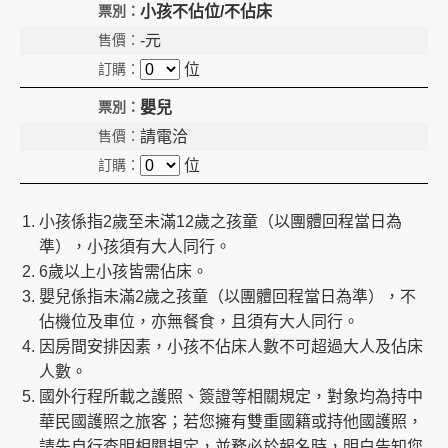
小孩不佔位/不佔床
-
元
位
嬰兒
請電洽
位
小孩係指2歲至未滿12歲之孩童（以團體回程當日為
準），小孩須有大人同行。
6歲以上小孩皆需佔床。
嬰兒係指未滿2歲之孩童（以團體回程當日為準），不
佔機位及車位，亦無餐食，且須有大人同行。
因房間安排因素，小孩不佔床人數不可超過大人及佔床
人數。
國外行程所載之護照、簽證等相關規定，對象均為持中
華民國護照之旅客；若您擁有雙重國籍或持他國護照，
請先自行查明相關規定，並務必於報名時，明白告知您