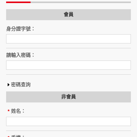
電話：
會員
旅行業（以下稱乙方）
公司名稱：
身分證字號：
註冊編號：
負責人姓名：
電話：
營業所：
請輸入密碼：
甲乙雙方同意就本旅遊事項，依下列約定辦理。
第一條（國外旅遊之意義）
本契約所謂國外旅遊，係指到中華民國疆域以外
其他國家或地區旅遊。
密碼查詢
赴中國大陸旅行者，準用本旅遊契約之約定。
非會員
第二條（適用之範圍及順序）
甲乙雙方關於本旅遊之權利義務，依本契約條款
姓名：
*
之約定定之；本契約中未約定者，適用中華民國
有關法令之規定。
第三條（旅遊團名稱、旅遊行程及廣告責任）