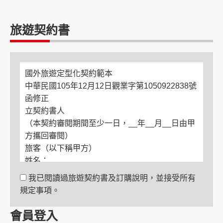
旅遊契約書
國外旅遊定型化契約範本
中華民國105年12月12日觀業字第1050922838號
函修正
立契約書人
（本契約審閱期間至少一日，__年__月__日由甲
方攜回審閱）
旅客（以下稱甲方）
姓名：
電話：
我已閱讀過旅遊契約書及訂購說明，並接受所有
住居所：
規定事項。
緊急聯絡人
姓名：
會員登入
與旅客關係：