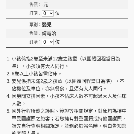
-
元
位
嬰兒
請電洽
位
小孩係指2歲至未滿12歲之孩童（以團體回程當日為
準），小孩須有大人同行。
6歲以上小孩皆需佔床。
嬰兒係指未滿2歲之孩童（以團體回程當日為準），不
佔機位及車位，亦無餐食，且須有大人同行。
因房間安排因素，小孩不佔床人數不可超過大人及佔床
人數。
國外行程所載之護照、簽證等相關規定，對象均為持中
華民國護照之旅客；若您擁有雙重國籍或持他國護照，
請先自行查明相關規定，並務必於報名時，明白告知您
的客服人員。