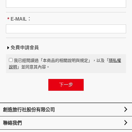
旅遊地區（國家、城市或觀光地
點）：________
行程（啟程出發地點、回程之終止地點、日期、
E-MAIL：
*
交通工具、住宿旅館、餐飲、遊覽、安排購物行
程及其所附隨之服務說明）：____
_____ 與本契約有關之附件、廣告、宣傳文件、
行程表或說明會之說明內容均視為本契約內容之
免費申請會員
一部分。乙方應確保廣告內容之真實，對甲方所
負之義務不得低於廣告之內容。
我已經閱讀過「本商品的相關說明與規定」，以及「
隱私權
第一項記載得以所刊登之廣告、宣傳文件、行程
說明
」並同意其內容。
表或說明會之說明內容代之。
未記載第一項內容或記載之內容與刊登廣告、宣
傳文件、行程表或說明會之說明記載不符者，以
最有利於甲方之內容為準。
第四條（集合及出發時地）
創造旅行社股份有限公司
甲方應於民國_____年_____月_____日_____時
_____分於__________準時集合出發。甲方未準
聯絡我們
時到約定地點集合致未能出發，亦未能中途加入