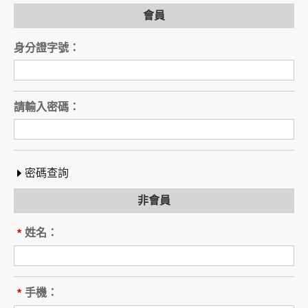
會員
旅行業（以下稱乙方）
公司名稱：
身分證字號：
註冊編號：
負責人姓名：
電話：
營業所：
請輸入密碼：
甲乙雙方同意就本旅遊事項，依下列約定辦理。
第一條（國外旅遊之意義）
本契約所謂國外旅遊，係指到中華民國疆域以外
其他國家或地區旅遊。
密碼查詢
赴中國大陸旅行者，準用本旅遊契約之約定。
非會員
第二條（適用之範圍及順序）
甲乙雙方關於本旅遊之權利義務，依本契約條款
姓名：
*
之約定定之；本契約中未約定者，適用中華民國
有關法令之規定。
第三條（旅遊團名稱、旅遊行程及廣告責任）
本旅遊團名稱為____________________
手機：
*