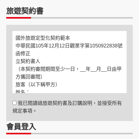
旅遊契約書
國外旅遊定型化契約範本
中華民國105年12月12日觀業字第1050922838號
函修正
立契約書人
（本契約審閱期間至少一日，__年__月__日由甲
方攜回審閱）
旅客（以下稱甲方）
姓名：
電話：
我已閱讀過旅遊契約書及訂購說明，並接受所有
住居所：
規定事項。
緊急聯絡人
姓名：
會員登入
與旅客關係：
電話：