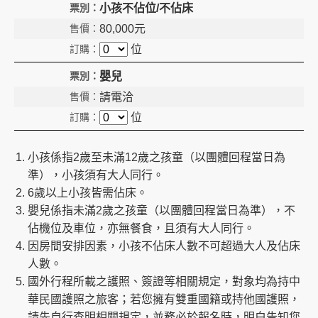
小孩不佔位/不佔床
80,000
元
位
嬰兒
請電洽
位
小孩係指2歲至未滿12歲之孩童（以團體回程當日為
準），小孩須有大人同行。
6歲以上小孩皆需佔床。
嬰兒係指未滿2歲之孩童（以團體回程當日為準），不
佔機位及車位，亦無餐食，且須有大人同行。
因房間安排因素，小孩不佔床人數不可超過大人及佔床
人數。
國外行程所載之護照、簽證等相關規定，對象均為持中
華民國護照之旅客；若您擁有雙重國籍或持他國護照，
請先自行查明相關規定，並務必於報名時，明白告知您