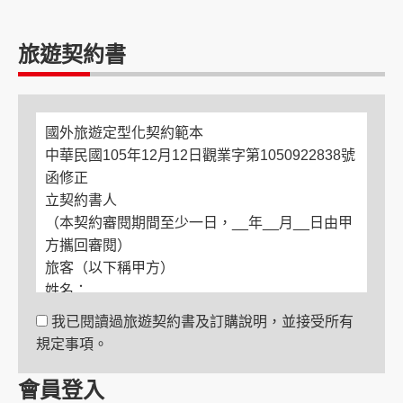
旅遊契約書
國外旅遊定型化契約範本
中華民國105年12月12日觀業字第1050922838號
函修正
立契約書人
（本契約審閱期間至少一日，__年__月__日由甲
方攜回審閱）
旅客（以下稱甲方）
姓名：
電話：
我已閱讀過旅遊契約書及訂購說明，並接受所有
住居所：
規定事項。
緊急聯絡人
姓名：
會員登入
與旅客關係：