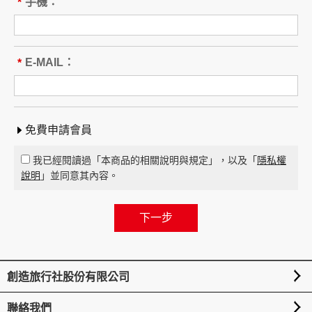
本旅遊團名稱為____________________
手機：
*
旅遊地區（國家、城市或觀光地
點）：________
行程（啟程出發地點、回程之終止地點、日期、
E-MAIL：
*
交通工具、住宿旅館、餐飲、遊覽、安排購物行
程及其所附隨之服務說明）：____
_____ 與本契約有關之附件、廣告、宣傳文件、
行程表或說明會之說明內容均視為本契約內容之
免費申請會員
一部分。乙方應確保廣告內容之真實，對甲方所
負之義務不得低於廣告之內容。
我已經閱讀過「本商品的相關說明與規定」，以及「
隱私權
第一項記載得以所刊登之廣告、宣傳文件、行程
說明
」並同意其內容。
表或說明會之說明內容代之。
未記載第一項內容或記載之內容與刊登廣告、宣
傳文件、行程表或說明會之說明記載不符者，以
最有利於甲方之內容為準。
第四條（集合及出發時地）
創造旅行社股份有限公司
甲方應於民國_____年_____月_____日_____時
_____分於__________準時集合出發。甲方未準
聯絡我們