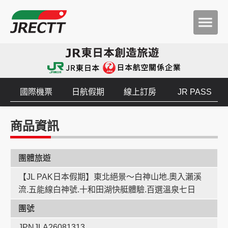
國際機票
日航假期
線上訂房
JR PASS
商品資訊
團體旅遊
【JL PAK日本假期】東北絕景～白神山地.奧入瀨溪
流.五能線白神號.十和田湖快艇體驗.百選溫泉七日
團號
JPNJLA26081313