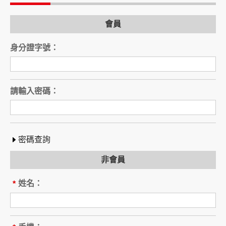
電話：
會員
旅行業（以下稱乙方）
公司名稱：
身分證字號：
註冊編號：
負責人姓名：
電話：
營業所：
請輸入密碼：
甲乙雙方同意就本旅遊事項，依下列約定辦理。
第一條（國外旅遊之意義）
本契約所謂國外旅遊，係指到中華民國疆域以外
其他國家或地區旅遊。
密碼查詢
赴中國大陸旅行者，準用本旅遊契約之約定。
非會員
第二條（適用之範圍及順序）
甲乙雙方關於本旅遊之權利義務，依本契約條款
姓名：
*
之約定定之；本契約中未約定者，適用中華民國
有關法令之規定。
第三條（旅遊團名稱、旅遊行程及廣告責任）