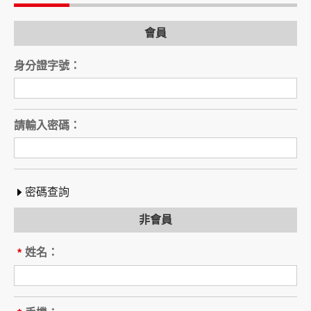
電話：
會員
旅行業（以下稱乙方）
公司名稱：
身分證字號：
註冊編號：
負責人姓名：
電話：
營業所：
請輸入密碼：
甲乙雙方同意就本旅遊事項，依下列約定辦理。
第一條（國外旅遊之意義）
本契約所謂國外旅遊，係指到中華民國疆域以外
其他國家或地區旅遊。
密碼查詢
赴中國大陸旅行者，準用本旅遊契約之約定。
非會員
第二條（適用之範圍及順序）
甲乙雙方關於本旅遊之權利義務，依本契約條款
姓名：
*
之約定定之；本契約中未約定者，適用中華民國
有關法令之規定。
第三條（旅遊團名稱、旅遊行程及廣告責任）