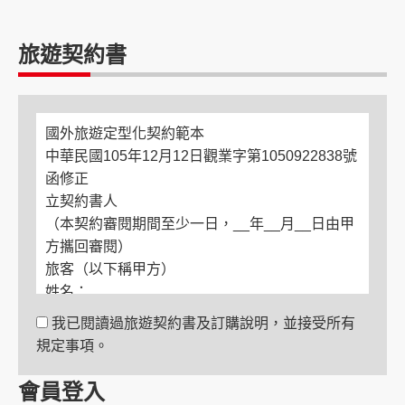
旅遊契約書
國外旅遊定型化契約範本
中華民國105年12月12日觀業字第1050922838號
函修正
立契約書人
（本契約審閱期間至少一日，__年__月__日由甲
方攜回審閱）
旅客（以下稱甲方）
姓名：
電話：
我已閱讀過旅遊契約書及訂購說明，並接受所有
住居所：
規定事項。
緊急聯絡人
姓名：
會員登入
與旅客關係：