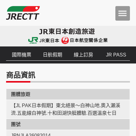
國際機票
日航假期
線上訂房
JR PASS
商品資訊
團體旅遊
【JL PAK日本假期】東北絕景～白神山地.奧入瀨溪
流.五能線白神號.十和田湖快艇體驗.百選溫泉七日
團號
JPNJLA26082014