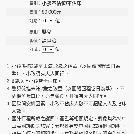
小孩不佔位/不佔床
80,000
元
位
嬰兒
請電洽
位
小孩係指2歲至未滿12歲之孩童（以團體回程當日為
準），小孩須有大人同行。
6歲以上小孩皆需佔床。
嬰兒係指未滿2歲之孩童（以團體回程當日為準），不
佔機位及車位，亦無餐食，且須有大人同行。
因房間安排因素，小孩不佔床人數不可超過大人及佔床
人數。
國外行程所載之護照、簽證等相關規定，對象均為持中
華民國護照之旅客；若您擁有雙重國籍或持他國護照，
請先自行查明相關規定，並務必於報名時，明白告知您