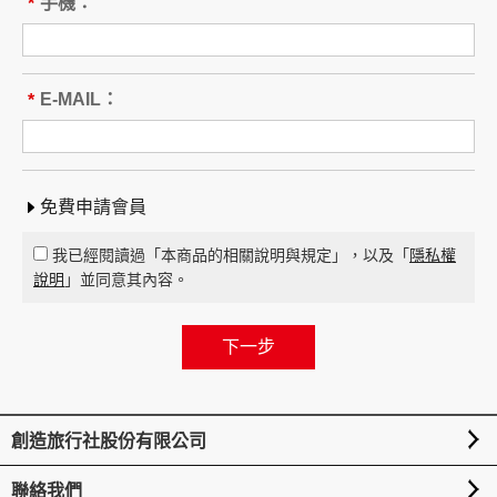
本旅遊團名稱為____________________
手機：
*
旅遊地區（國家、城市或觀光地
點）：________
行程（啟程出發地點、回程之終止地點、日期、
E-MAIL：
*
交通工具、住宿旅館、餐飲、遊覽、安排購物行
程及其所附隨之服務說明）：____
_____ 與本契約有關之附件、廣告、宣傳文件、
行程表或說明會之說明內容均視為本契約內容之
免費申請會員
一部分。乙方應確保廣告內容之真實，對甲方所
負之義務不得低於廣告之內容。
我已經閱讀過「本商品的相關說明與規定」，以及「
隱私權
第一項記載得以所刊登之廣告、宣傳文件、行程
說明
」並同意其內容。
表或說明會之說明內容代之。
未記載第一項內容或記載之內容與刊登廣告、宣
傳文件、行程表或說明會之說明記載不符者，以
最有利於甲方之內容為準。
第四條（集合及出發時地）
創造旅行社股份有限公司
甲方應於民國_____年_____月_____日_____時
_____分於__________準時集合出發。甲方未準
聯絡我們