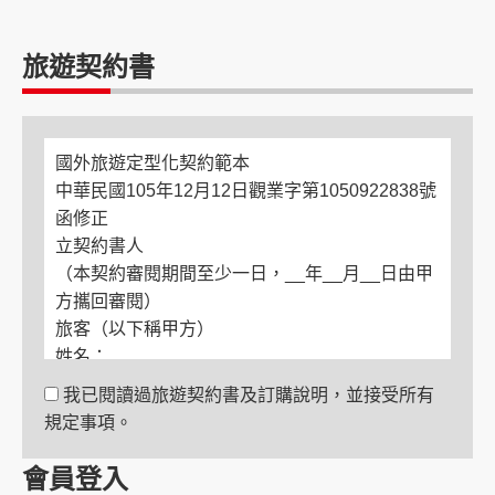
旅遊契約書
國外旅遊定型化契約範本
中華民國105年12月12日觀業字第1050922838號
函修正
立契約書人
（本契約審閱期間至少一日，__年__月__日由甲
方攜回審閱）
旅客（以下稱甲方）
姓名：
電話：
我已閱讀過旅遊契約書及訂購說明，並接受所有
住居所：
規定事項。
緊急聯絡人
姓名：
會員登入
與旅客關係：