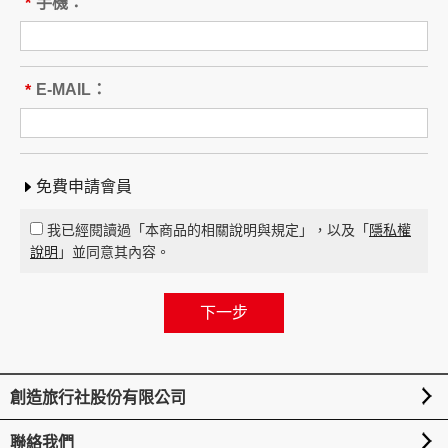
本旅遊團名稱為____________________
手機：
*
旅遊地區（國家、城市或觀光地
點）：________
行程（啟程出發地點、回程之終止地點、日期、
E-MAIL：
*
交通工具、住宿旅館、餐飲、遊覽、安排購物行
程及其所附隨之服務說明）：____
_____ 與本契約有關之附件、廣告、宣傳文件、
行程表或說明會之說明內容均視為本契約內容之
免費申請會員
一部分。乙方應確保廣告內容之真實，對甲方所
負之義務不得低於廣告之內容。
我已經閱讀過「本商品的相關說明與規定」，以及「
隱私權
第一項記載得以所刊登之廣告、宣傳文件、行程
說明
」並同意其內容。
表或說明會之說明內容代之。
未記載第一項內容或記載之內容與刊登廣告、宣
傳文件、行程表或說明會之說明記載不符者，以
最有利於甲方之內容為準。
第四條（集合及出發時地）
創造旅行社股份有限公司
甲方應於民國_____年_____月_____日_____時
_____分於__________準時集合出發。甲方未準
聯絡我們