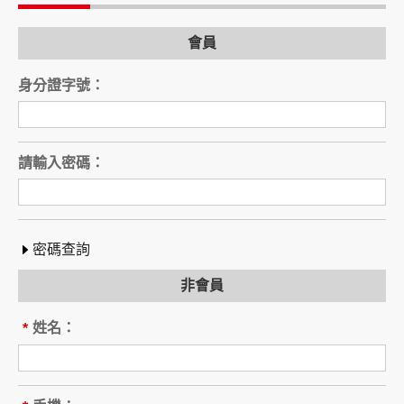
電話：
會員
旅行業（以下稱乙方）
公司名稱：
身分證字號：
註冊編號：
負責人姓名：
電話：
營業所：
請輸入密碼：
甲乙雙方同意就本旅遊事項，依下列約定辦理。
第一條（國外旅遊之意義）
本契約所謂國外旅遊，係指到中華民國疆域以外
其他國家或地區旅遊。
密碼查詢
赴中國大陸旅行者，準用本旅遊契約之約定。
非會員
第二條（適用之範圍及順序）
甲乙雙方關於本旅遊之權利義務，依本契約條款
姓名：
*
之約定定之；本契約中未約定者，適用中華民國
有關法令之規定。
第三條（旅遊團名稱、旅遊行程及廣告責任）