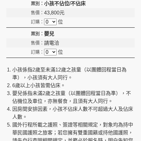
小孩不佔位/不佔床
43,800
元
位
嬰兒
請電洽
位
小孩係指2歲至未滿12歲之孩童（以團體回程當日為
準），小孩須有大人同行。
6歲以上小孩皆需佔床。
嬰兒係指未滿2歲之孩童（以團體回程當日為準），不
佔機位及車位，亦無餐食，且須有大人同行。
因房間安排因素，小孩不佔床人數不可超過大人及佔床
人數。
國外行程所載之護照、簽證等相關規定，對象均為持中
華民國護照之旅客；若您擁有雙重國籍或持他國護照，
請先自行查明相關規定，並務必於報名時，明白告知您