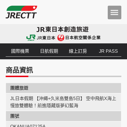
國際機票
日航假期
線上訂房
JR PASS
商品資訊
團體旅遊
JL日本假期 【沖繩+久米島雙島5日】 空中飛航X海上
慢旅雙體驗！前進隱藏版夢幻藍海
團號
OKANUA07125A