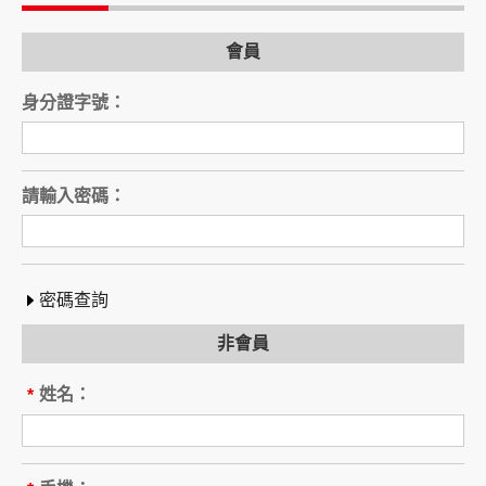
電話：
會員
旅行業（以下稱乙方）
公司名稱：
身分證字號：
註冊編號：
負責人姓名：
電話：
營業所：
請輸入密碼：
甲乙雙方同意就本旅遊事項，依下列約定辦理。
第一條（國外旅遊之意義）
本契約所謂國外旅遊，係指到中華民國疆域以外
其他國家或地區旅遊。
密碼查詢
赴中國大陸旅行者，準用本旅遊契約之約定。
非會員
第二條（適用之範圍及順序）
甲乙雙方關於本旅遊之權利義務，依本契約條款
姓名：
*
之約定定之；本契約中未約定者，適用中華民國
有關法令之規定。
第三條（旅遊團名稱、旅遊行程及廣告責任）