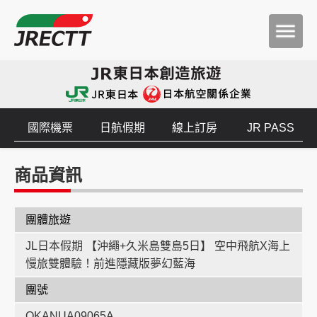
國際機票
日航假期
線上訂房
JR PASS
商品資訊
團體旅遊
JL日本假期 【沖繩+久米島雙島5日】 空中飛航X海上
慢旅雙體驗！前進隱藏版夢幻藍海
團號
OKANUA09065A