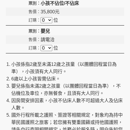
小孩不佔位/不佔床
35,800
元
位
嬰兒
請電洽
位
小孩係指2歲至未滿12歲之孩童（以團體回程當日為
準），小孩須有大人同行。
6歲以上小孩皆需佔床。
嬰兒係指未滿2歲之孩童（以團體回程當日為準），不
佔機位及車位，亦無餐食，且須有大人同行。
因房間安排因素，小孩不佔床人數不可超過大人及佔床
人數。
國外行程所載之護照、簽證等相關規定，對象均為持中
華民國護照之旅客；若您擁有雙重國籍或持他國護照，
請先自行查明相關規定，並務必於報名時，明白告知您