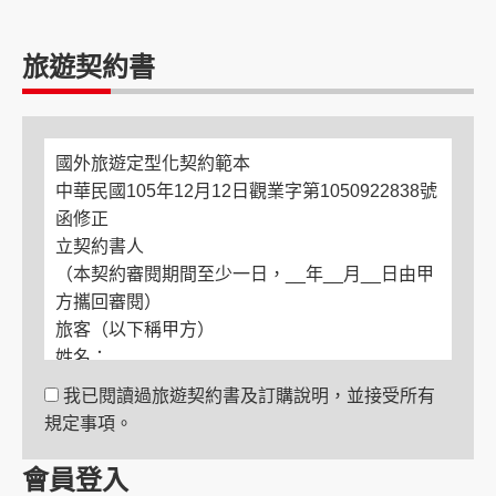
旅遊契約書
國外旅遊定型化契約範本
中華民國105年12月12日觀業字第1050922838號
函修正
立契約書人
（本契約審閱期間至少一日，__年__月__日由甲
方攜回審閱）
旅客（以下稱甲方）
姓名：
電話：
我已閱讀過旅遊契約書及訂購說明，並接受所有
住居所：
規定事項。
緊急聯絡人
姓名：
會員登入
與旅客關係：