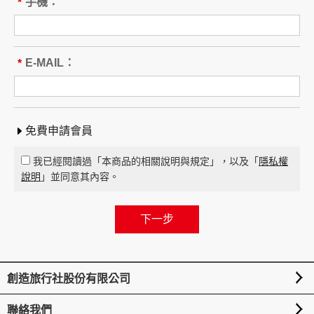
本旅遊團名稱為____________________
手機：
*
旅遊地區（國家、城市或觀光地
點）：________
行程（啟程出發地點、回程之終止地點、日期、
E-MAIL：
*
交通工具、住宿旅館、餐飲、遊覽、安排購物行
程及其所附隨之服務說明）：____
_____ 與本契約有關之附件、廣告、宣傳文件、
行程表或說明會之說明內容均視為本契約內容之
免費申請會員
一部分。乙方應確保廣告內容之真實，對甲方所
負之義務不得低於廣告之內容。
我已經閱讀過「本商品的相關說明與規定」，以及「
隱私權
第一項記載得以所刊登之廣告、宣傳文件、行程
說明
」並同意其內容。
表或說明會之說明內容代之。
未記載第一項內容或記載之內容與刊登廣告、宣
傳文件、行程表或說明會之說明記載不符者，以
最有利於甲方之內容為準。
第四條（集合及出發時地）
創造旅行社股份有限公司
甲方應於民國_____年_____月_____日_____時
_____分於__________準時集合出發。甲方未準
聯絡我們