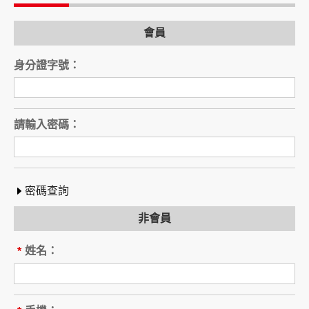
電話：
會員
旅行業（以下稱乙方）
公司名稱：
身分證字號：
註冊編號：
負責人姓名：
電話：
營業所：
請輸入密碼：
甲乙雙方同意就本旅遊事項，依下列約定辦理。
第一條（國外旅遊之意義）
本契約所謂國外旅遊，係指到中華民國疆域以外
其他國家或地區旅遊。
密碼查詢
赴中國大陸旅行者，準用本旅遊契約之約定。
非會員
第二條（適用之範圍及順序）
甲乙雙方關於本旅遊之權利義務，依本契約條款
姓名：
*
之約定定之；本契約中未約定者，適用中華民國
有關法令之規定。
第三條（旅遊團名稱、旅遊行程及廣告責任）