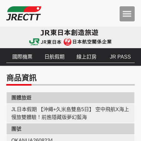
國際機票
日航假期
線上訂房
JR PASS
商品資訊
團體旅遊
JL日本假期 【沖繩+久米島雙島5日】 空中飛航X海上
慢旅雙體驗！前進隱藏版夢幻藍海
團號
OKANUA2608234