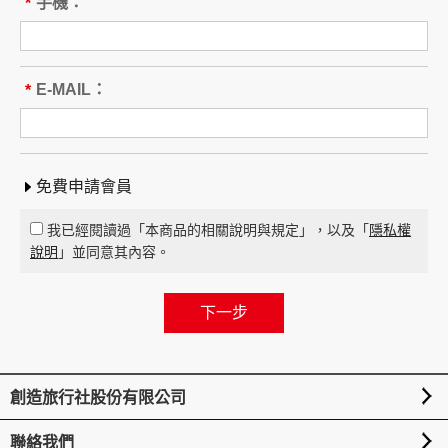
本旅遊團名稱為____________________
手機：
*
旅遊地區（國家、城市或觀光地
點）：________
行程（啟程出發地點、回程之終止地點、日期、
E-MAIL：
*
交通工具、住宿旅館、餐飲、遊覽、安排購物行
程及其所附隨之服務說明）：____
_____ 與本契約有關之附件、廣告、宣傳文件、
行程表或說明會之說明內容均視為本契約內容之
免費申請會員
一部分。乙方應確保廣告內容之真實，對甲方所
負之義務不得低於廣告之內容。
我已經閱讀過「本商品的相關說明與規定」，以及「
隱私權
第一項記載得以所刊登之廣告、宣傳文件、行程
說明
」並同意其內容。
表或說明會之說明內容代之。
未記載第一項內容或記載之內容與刊登廣告、宣
傳文件、行程表或說明會之說明記載不符者，以
最有利於甲方之內容為準。
第四條（集合及出發時地）
創造旅行社股份有限公司
甲方應於民國_____年_____月_____日_____時
_____分於__________準時集合出發。甲方未準
聯絡我們