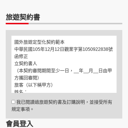
旅遊契約書
國外旅遊定型化契約範本
中華民國105年12月12日觀業字第1050922838號
函修正
立契約書人
（本契約審閱期間至少一日，__年__月__日由甲
方攜回審閱）
旅客（以下稱甲方）
姓名：
電話：
我已閱讀過旅遊契約書及訂購說明，並接受所有
住居所：
規定事項。
緊急聯絡人
姓名：
會員登入
與旅客關係：