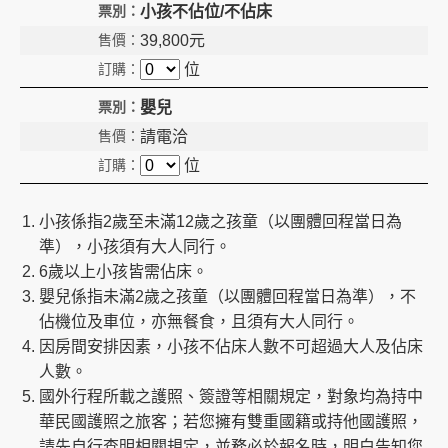
小孩不佔位/不佔床
39,800
元
位
嬰兒
請電洽
位
小孩係指2歲至未滿12歲之孩童（以團體回程當日為
準），小孩須有大人同行。
6歲以上小孩皆需佔床。
嬰兒係指未滿2歲之孩童（以團體回程當日為準），不
佔機位及車位，亦無餐食，且須有大人同行。
因房間安排因素，小孩不佔床人數不可超過大人及佔床
人數。
國外行程所載之護照、簽證等相關規定，對象均為持中
華民國護照之旅客；若您擁有雙重國籍或持他國護照，
請先自行查明相關規定，並務必於報名時，明白告知您