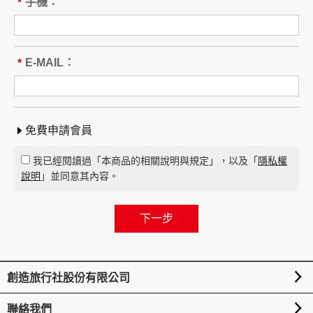
本旅遊團名稱為____________________
手機：
*
旅遊地區（國家、城市或觀光地
點）：________
行程（啟程出發地點、回程之終止地點、日期、
E-MAIL：
*
交通工具、住宿旅館、餐飲、遊覽、安排購物行
程及其所附隨之服務說明）：____
_____ 與本契約有關之附件、廣告、宣傳文件、
行程表或說明會之說明內容均視為本契約內容之
免費申請會員
一部分。乙方應確保廣告內容之真實，對甲方所
負之義務不得低於廣告之內容。
我已經閱讀過「本商品的相關說明與規定」，以及「
隱私權
第一項記載得以所刊登之廣告、宣傳文件、行程
說明
」並同意其內容。
表或說明會之說明內容代之。
未記載第一項內容或記載之內容與刊登廣告、宣
傳文件、行程表或說明會之說明記載不符者，以
最有利於甲方之內容為準。
第四條（集合及出發時地）
創造旅行社股份有限公司
甲方應於民國_____年_____月_____日_____時
_____分於__________準時集合出發。甲方未準
聯絡我們