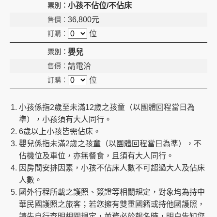
小孩不佔位/不佔床
36,800
元
位
嬰兒
請電洽
位
小孩係指2歲至未滿12歲之孩童（以團體回程當日為
準），小孩須有大人同行。
6歲以上小孩皆需佔床。
嬰兒係指未滿2歲之孩童（以團體回程當日為準），不
佔機位及車位，亦無餐食，且須有大人同行。
因房間安排因素，小孩不佔床人數不可超過大人及佔床
人數。
國外行程所載之護照、簽證等相關規定，對象均為持中
華民國護照之旅客；若您擁有雙重國籍或持他國護照，
請先自行查明相關規定，並務必於報名時，明白告知您