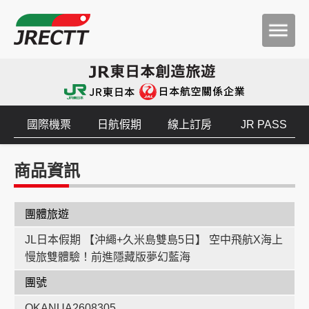
國際機票
日航假期
線上訂房
JR PASS
商品資訊
團體旅遊
JL日本假期 【沖繩+久米島雙島5日】 空中飛航X海上
慢旅雙體驗！前進隱藏版夢幻藍海
團號
OKANUA2608305