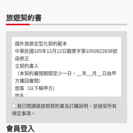
旅遊契約書
國外旅遊定型化契約範本
中華民國105年12月12日觀業字第1050922838號
函修正
立契約書人
（本契約審閱期間至少一日，__年__月__日由甲
方攜回審閱）
旅客（以下稱甲方）
姓名：
電話：
我已閱讀過旅遊契約書及訂購說明，並接受所有
住居所：
規定事項。
緊急聯絡人
姓名：
會員登入
與旅客關係：