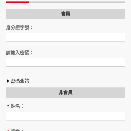
電話：
會員
旅行業（以下稱乙方）
公司名稱：
身分證字號：
註冊編號：
負責人姓名：
電話：
營業所：
請輸入密碼：
甲乙雙方同意就本旅遊事項，依下列約定辦理。
第一條（國外旅遊之意義）
本契約所謂國外旅遊，係指到中華民國疆域以外
其他國家或地區旅遊。
密碼查詢
赴中國大陸旅行者，準用本旅遊契約之約定。
非會員
第二條（適用之範圍及順序）
甲乙雙方關於本旅遊之權利義務，依本契約條款
姓名：
*
之約定定之；本契約中未約定者，適用中華民國
有關法令之規定。
第三條（旅遊團名稱、旅遊行程及廣告責任）