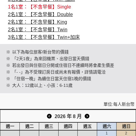
1名1室：【不含早餐】Single
2名1室：【不含早餐】Double
創造旅遊
2名1室：【不含早餐】King
2名1室：【不含早餐】Twin
3名1室：【不含早餐】Twin+加床
※
以下為每位旅客/新台幣的價錢
※
「2天1夜」為來回機票、出發日當天價錢
※
若出發日與住宿日分開或住宿日不連續時將會產生價差
※
「- -」為不受理訂房日或尚未有報價，詳情請電洽
※
「住宿一晚」為續住日當天住宿1晚的價錢
※
大人：12歲以上、小孩：6-11歲
單位:每人新台幣
2026 年 8 月
週一
週二
週三
週四
週五
週六
週日
1
2