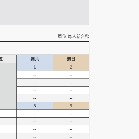
單位:每人新台幣
五
週六
週日
1
2
--
--
--
--
--
--
--
--
8
9
--
--
--
--
--
--
--
--