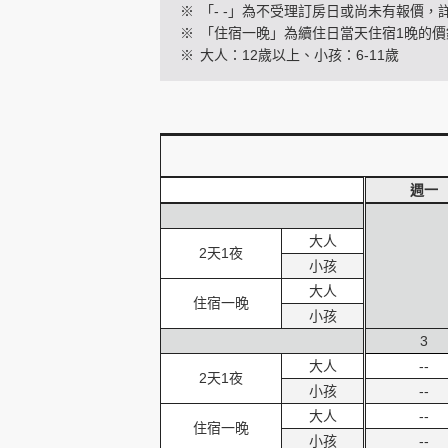
※
「- -」為不受理訂房日或尚未有報價，
※
「住宿一晚」為續住日當天住宿1晚的價
※
大人：12歲以上、小孩：6-11歲
創造旅遊
週一
大人
2天1夜
小孩
大人
住宿一晚
小孩
3
大人
--
2天1夜
小孩
--
大人
--
住宿一晚
小孩
--