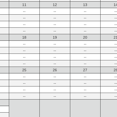
11
12
13
1
--
--
--
--
--
--
--
--
--
--
--
--
--
--
--
--
18
19
20
2
--
--
--
--
--
--
--
--
--
--
--
--
--
--
--
--
25
26
27
2
--
--
--
--
--
--
--
--
--
--
--
--
--
--
--
--