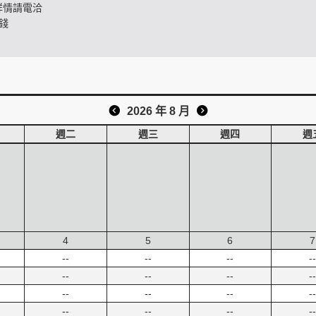
詳情請電洽
錢
2026 年 8 月
週二
週三
週四
週
4
5
6
7
--
--
--
--
--
--
--
--
--
--
--
--
--
--
--
--