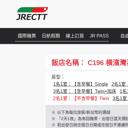
國際機票
日航假期
線上訂房
JR PASS
自
飯店名稱： C196 橫濱灣喜來登(
房型：
1名1室：【含早餐】Single
2名1室
3名1室：【含早餐】Twin+加床
1名
2名1室：【不含早餐】Twin
3名1室
※
以下為每位旅客/新台幣的價錢
※
「2天1夜」為來回機票、出發日當天價
※
若出發日與住宿日分開或住宿日不連續