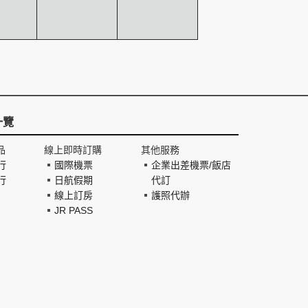
一覽
品
線上即時訂購
其他服務
行
國際機票
企業出差機票/飯店
行
日航假期
代訂
線上訂房
護照代辦
JR PASS