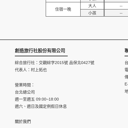
大人
--
住宿一晚
小孩
--
創造旅行社股份有限公司
綜合旅行社：交觀綜字2015號 品保北0427號
代表人：村上拓也
電
傳
E
營業時間：
台北總公司
週一至週五 09:00~18:00
週六、週日及國定例假日休息
關於我們