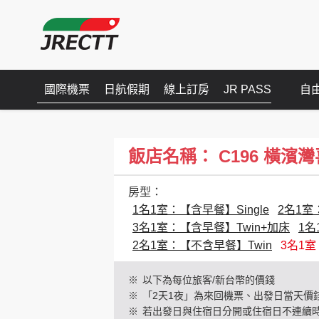
國際機票
日航假期
線上訂房
JR PASS
自
飯店名稱： C196 橫濱灣喜來登(
房型：
1名1室：【含早餐】Single
2名1室
3名1室：【含早餐】Twin+加床
1名
2名1室：【不含早餐】Twin
3名1室
※
以下為每位旅客/新台幣的價錢
※
「2天1夜」為來回機票、出發日當天價
※
若出發日與住宿日分開或住宿日不連續