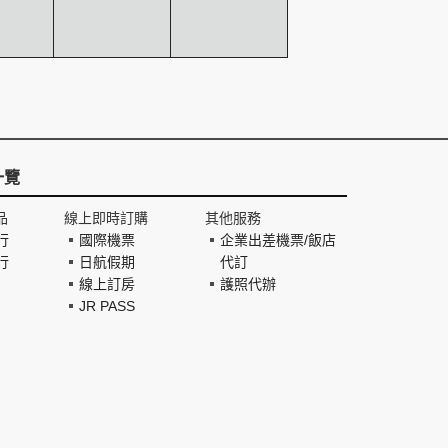
一覽
品
線上即時訂購
其他服務
行
國際機票
企業出差機票/飯店
行
日航假期
代訂
線上訂房
護照代辦
JR PASS