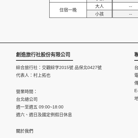
大人
--
住宿一晚
小孩
--
創造旅行社股份有限公司
綜合旅行社：交觀綜字2015號 品保北0427號
代表人：村上拓也
電
傳
E
營業時間：
台北總公司
週一至週五 09:00~18:00
週六、週日及國定例假日休息
關於我們