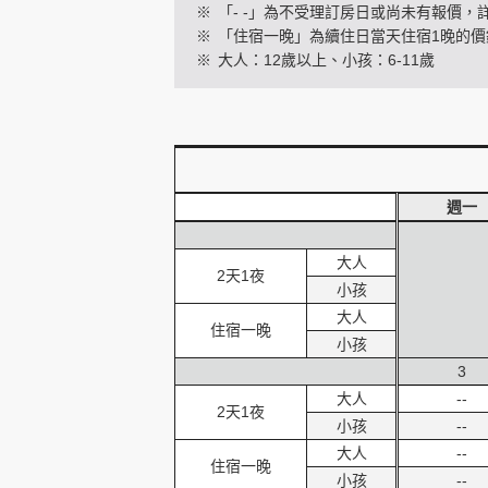
※
「- -」為不受理訂房日或尚未有報價，
※
「住宿一晚」為續住日當天住宿1晚的價
※
大人：12歲以上、小孩：6-11歲
創造旅遊
週一
大人
2天1夜
小孩
大人
住宿一晚
小孩
3
大人
--
2天1夜
小孩
--
大人
--
住宿一晚
小孩
--