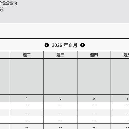
詳情請電洽
錢
2026 年 8 月
週二
週三
週四
週
4
5
6
7
--
--
--
--
--
--
--
--
--
--
--
--
--
--
--
--