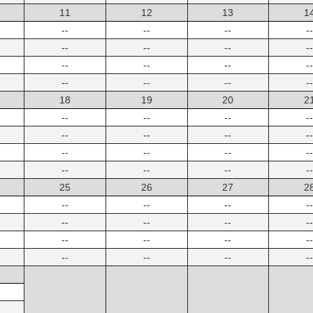
11
12
13
1
--
--
--
--
--
--
--
--
--
--
--
--
--
--
--
--
18
19
20
2
--
--
--
--
--
--
--
--
--
--
--
--
--
--
--
--
25
26
27
2
--
--
--
--
--
--
--
--
--
--
--
--
--
--
--
--