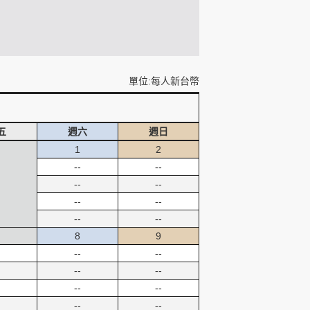
單位:每人新台幣
五
週六
週日
1
2
--
--
--
--
--
--
--
--
8
9
--
--
--
--
--
--
--
--