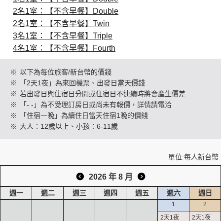
2名1室：【不含早餐】Double
2名1室：【不含早餐】Twin
創造旅遊
3名1室：【不含早餐】Triple
4名1室：【不含早餐】Fourth
※
以下為每位旅客/新台幣的價錢
※
「2天1夜」為來回機票、出發日當天價錢
※
若出發日與住宿日分開或住宿日不連續時將會產生價差
※
「- -」為不受理訂房日或尚未有報價，詳情請電洽
※
「住宿一晚」為續住日當天住宿1晚的價錢
※
大人：12歲以上、小孩：6-11歲
單位:每人新台幣
2026 年 8 月
週一
週二
週三
週四
週五
週六
週日
1
2