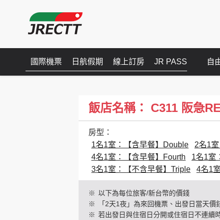
國際機票
日航假期
線上訂房
JR PASS
自
飯店名稱： C311 阪急RES
房型：
1名1室：【含早餐】Double
2名1室
4名1室：【含早餐】Fourth
1名1室
3名1室：【不含早餐】Triple
4名1
※
以下為每位旅客/新台幣的價錢
※
「2天1夜」為來回機票、出發日當天價
※
若出發日與住宿日分開或住宿日不連續