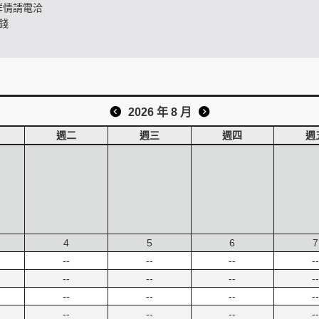
詳情請電洽
錢
2026 年 8 月
週二
週三
週四
週
4
5
6
7
--
--
--
--
--
--
--
--
--
--
--
--
--
--
--
--