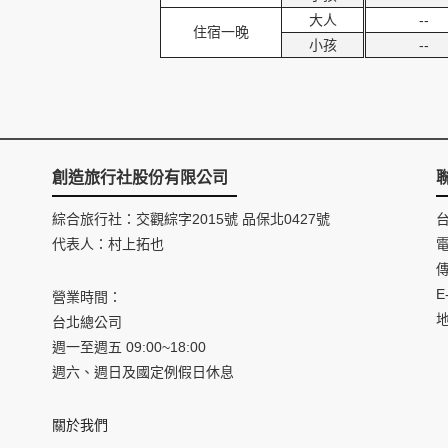
大人
--
住宿一晚
小孩
--
創造旅行社股份有限公司
綜合旅行社：交觀綜字2015號 品保北0427號
代表人：村上拓也
電
傳
E
營業時間：
台北總公司
週一至週五 09:00~18:00
週六、週日及國定例假日休息
關於我們