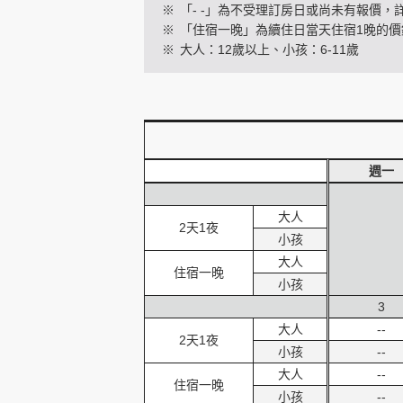
※
「- -」為不受理訂房日或尚未有報價，
※
「住宿一晚」為續住日當天住宿1晚的價
※
大人：12歲以上、小孩：6-11歲
創造旅遊
週一
大人
2天1夜
小孩
大人
住宿一晚
小孩
3
大人
--
2天1夜
小孩
--
大人
--
住宿一晚
小孩
--