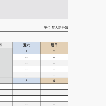
單位:每人新台幣
五
週六
週日
1
2
--
--
--
--
--
--
--
--
8
9
--
--
--
--
--
--
--
--