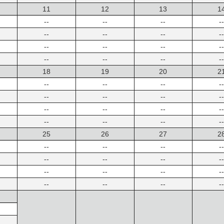
11
12
13
1
--
--
--
--
--
--
--
--
--
--
--
--
--
--
--
--
18
19
20
2
--
--
--
--
--
--
--
--
--
--
--
--
--
--
--
--
25
26
27
2
--
--
--
--
--
--
--
--
--
--
--
--
--
--
--
--