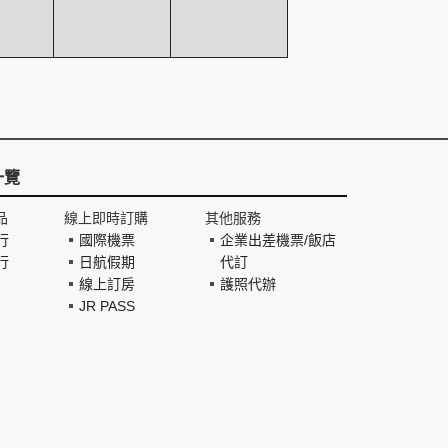
一覽
品
線上即時訂購
其他服務
行
國際機票
企業出差機票/飯店
行
日航假期
代訂
線上訂房
護照代辦
JR PASS