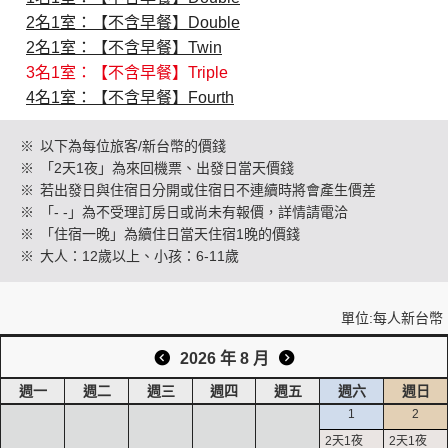
2名1室：【不含早餐】Double
2名1室：【不含早餐】Twin
創造旅遊
3名1室：【不含早餐】Triple
4名1室：【不含早餐】Fourth
※
以下為每位旅客/新台幣的價錢
※
「2天1夜」為來回機票、出發日當天價錢
※
若出發日與住宿日分開或住宿日不連續時將會產生價差
※
「- -」為不受理訂房日或尚未有報價，詳情請電洽
※
「住宿一晚」為續住日當天住宿1晚的價錢
※
大人：12歲以上、小孩：6-11歲
單位:每人新台幣
2026 年 8 月
週一
週二
週三
週四
週五
週六
週日
1
2